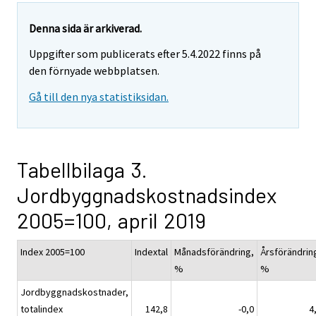
Denna sida är arkiverad.
Uppgifter som publicerats efter 5.4.2022 finns på
den förnyade webbplatsen.
Gå till den nya statistiksidan.
Tabellbilaga 3.
Jordbyggnadskostnadsindex
2005=100, april 2019
Index 2005=100
Indextal
Månadsförändring,
Årsförändrin
%
%
Jordbyggnadskostnader,
totalindex
142,8
-0,0
4