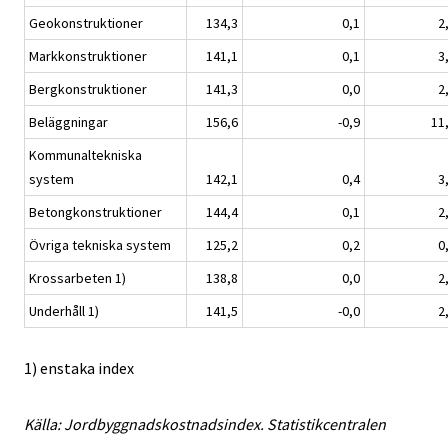
Geokonstruktioner
134,3
0,1
2
Markkonstruktioner
141,1
0,1
3
Bergkonstruktioner
141,3
0,0
2
Beläggningar
156,6
-0,9
11
Kommunaltekniska
system
142,1
0,4
3
Betongkonstruktioner
144,4
0,1
2
Övriga tekniska system
125,2
0,2
0
Krossarbeten 1)
138,8
0,0
2
Underhåll 1)
141,5
-0,0
2
1) enstaka index
Källa: Jordbyggnadskostnadsindex. Statistikcentralen