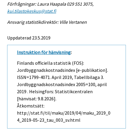
Förfrågningar: Laura Haapala 029 551 3075,
kui.tilastokeskus@stat.fi
Ansvarig statistikdirektör: Ville Vertanen
Uppdaterad 23.5.2019
Instruktion för hänvisning
:
Finlands officiella statistik (FOS):
Jordbyggnadskostnadsindex [e-publikation].
ISSN=1799-4071.
April
2019, Tabellbilaga 3.
Jordbyggnadskostnadsindex 2005=100, april
2019 . Helsingfors: Statistikcentralen
[hänvisat: 9.8.2026].
Åtkomstsätt:
http://stat.fi/til/maku/2019/04/maku_2019_0
4_2019-05-23_tau_003_sv.html