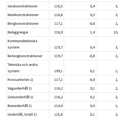
Geokonstruktioner
118,5
0,4
3
Markkonstruktioner
116,8
0,3
3
Bergkonstruktioner
117,1
-0,6
2
Beläggningar
116,9
1,4
10
Kommunaltekniska
system
119,7
0,4
3
Betongkonstruktioner
119,7
-0,8
2
Tekniska och andra
system
109,1
0,1
1
Krossarbeten 1)
117,1
-0,0
2
Vägunderhåll 1)
116,2
0,1
2
Gatuunderhåll 1)
116,2
0,1
2
Banunderhåll 1)
114,4
0,0
1
Underhåll, totalt 1)
115,8
0,1
2