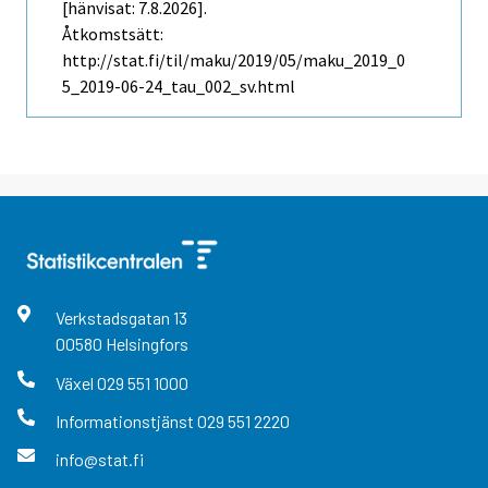
[hänvisat: 7.8.2026].
Åtkomstsätt:
http://stat.fi/til/maku/2019/05/maku_2019_0
5_2019-06-24_tau_002_sv.html
Verkstadsgatan
13
00580
Helsingfors
Växel
029 551 1000
Informationstjänst
029 551 2220
info@stat.fi