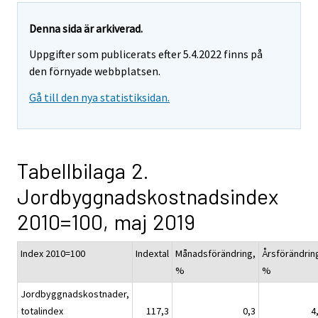
Denna sida är arkiverad.
Uppgifter som publicerats efter 5.4.2022 finns på
den förnyade webbplatsen.
Gå till den nya statistiksidan.
Tabellbilaga 2.
Jordbyggnadskostnadsindex
2010=100, maj 2019
Index 2010=100
Indextal
Månadsförändring,
Årsförändrin
%
%
Jordbyggnadskostnader,
totalindex
117,3
0,3
4