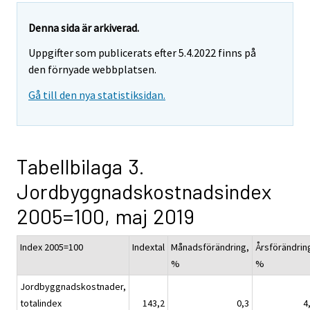
Denna sida är arkiverad.
Uppgifter som publicerats efter 5.4.2022 finns på
den förnyade webbplatsen.
Gå till den nya statistiksidan.
Tabellbilaga 3.
Jordbyggnadskostnadsindex
2005=100, maj 2019
Index 2005=100
Indextal
Månadsförändring,
Årsförändrin
%
%
Jordbyggnadskostnader,
totalindex
143,2
0,3
4