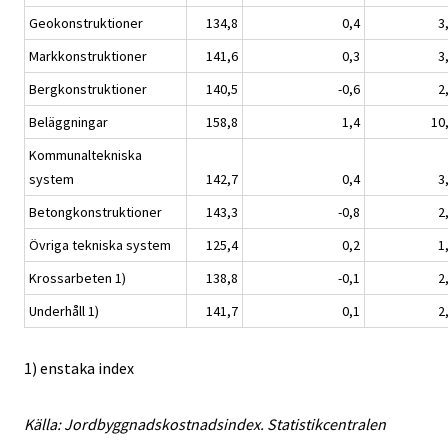
Geokonstruktioner
134,8
0,4
3
Markkonstruktioner
141,6
0,3
3
Bergkonstruktioner
140,5
-0,6
2
Beläggningar
158,8
1,4
10
Kommunaltekniska
system
142,7
0,4
3
Betongkonstruktioner
143,3
-0,8
2
Övriga tekniska system
125,4
0,2
1
Krossarbeten 1)
138,8
-0,1
2
Underhåll 1)
141,7
0,1
2
1) enstaka index
Källa: Jordbyggnadskostnadsindex. Statistikcentralen