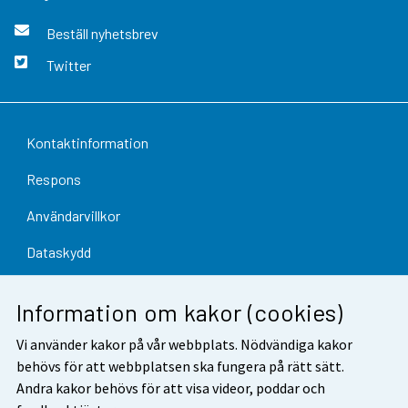
Beställ nyhetsbrev
Twitter
Kontaktinformation
Respons
Användarvillkor
Dataskydd
Tillgänglighet
Information om kakor (cookies)
Information om webbplatsen
Vi använder kakor på vår webbplats. Nödvändiga kakor
Cookie-inställningar
behövs för att webbplatsen ska fungera på rätt sätt.
Andra kakor behövs för att visa videor, poddar och