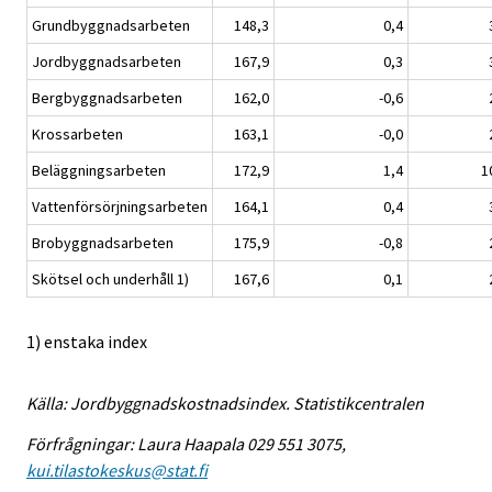
Grundbyggnadsarbeten
148,3
0,4
Jordbyggnadsarbeten
167,9
0,3
Bergbyggnadsarbeten
162,0
-0,6
Krossarbeten
163,1
-0,0
Beläggningsarbeten
172,9
1,4
1
Vattenförsörjningsarbeten
164,1
0,4
Brobyggnadsarbeten
175,9
-0,8
Skötsel och underhåll 1)
167,6
0,1
1) enstaka index
Källa: Jordbyggnadskostnadsindex. Statistikcentralen
Förfrågningar: Laura Haapala 029 551 3075,
kui.tilastokeskus@stat.fi