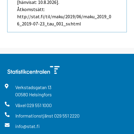
[hänvisat: 10.8.2026].
Åtkomstsätt:
http://stat.fi/til/maku/2019/06/maku_2019_0
6_2019-07-23_tau_001_sv.html
Verkstadsgatan
13
00580
Helsingfors
Växel
029 551 1000
Informationstjänst
029 551 2220
info@stat.fi