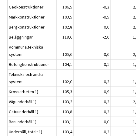
Geokonstruktioner
106,5
-0,3
2
Markkonstruktioner
103,5
-0,5
2
Bergkonstruktioner
102,8
0,0
2
Beläggningar
118,6
-2,0
1
Kommunaltekniska
system
105,6
-0,6
2
Betongkonstruktioner
104,1
0,1
1
Tekniska och andra
system
102,0
-0,2
1
Krossarbeten 1)
105,3
-0,9
1
Vägunderhåll 1)
103,2
-0,2
2
Gatuunderhåll 1)
103,8
-0,2
1
Banunderhåll 1)
103,1
0,0
1
Underhåll, totalt 1)
103,4
-0,2
1