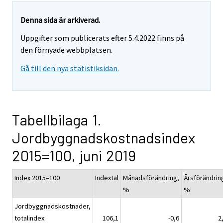
Denna sida är arkiverad.
Uppgifter som publicerats efter 5.4.2022 finns på
den förnyade webbplatsen.
Gå till den nya statistiksidan.
Tabellbilaga 1.
Jordbyggnadskostnadsindex
2015=100, juni 2019
Index 2015=100
Indextal
Månadsförändring,
Årsförändrin
%
%
Jordbyggnadskostnader,
totalindex
106,1
-0,6
2