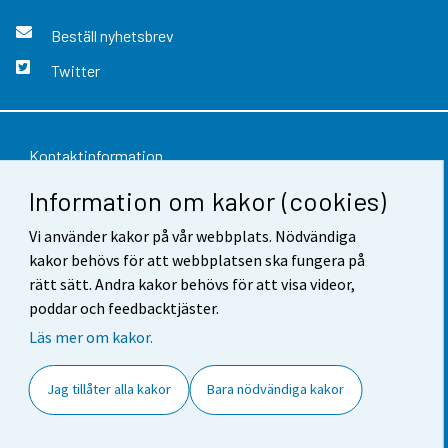
Beställ nyhetsbrev
Twitter
Kontaktinformation
Information om kakor (cookies)
Respons
Vi använder kakor på vår webbplats. Nödvändiga
Användarvillkor
kakor behövs för att webbplatsen ska fungera på
Dataskydd
rätt sätt. Andra kakor behövs för att visa videor,
poddar och feedbacktjäster.
Tillgänglighet
Läs mer om kakor.
Information om webbplatsen
Jag tillåter alla kakor
Bara nödvändiga kakor
Cookie-inställningar