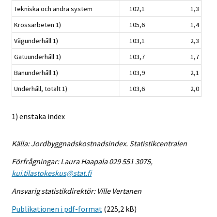
Tekniska och andra system
102,1
1,3
Krossarbeten 1)
105,6
1,4
Vägunderhåll 1)
103,1
2,3
Gatuunderhåll 1)
103,7
1,7
Banunderhåll 1)
103,9
2,1
Underhåll, totalt 1)
103,6
2,0
1) enstaka index
Källa: Jordbyggnadskostnadsindex. Statistikcentralen
Förfrågningar: Laura Haapala 029 551 3075,
kui.tilastokeskus@stat.fi
Ansvarig statistikdirektör: Ville Vertanen
Publikationen i pdf-format
(225,2 kB)