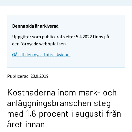
o
o
u
u
a
a
r
r
e
e
Denna sida är arkiverad.
m
m
Uppgifter som publicerats efter 5.4.2022 finns på
o
o
v
v
den förnyade webbplatsen.
i
i
Gå till den nya statistiksidan.
n
n
g
g
t
t
o
o
Publicerad: 23.9.2019
a
a
n
n
Kostnaderna inom mark- och
o
o
t
t
anläggningsbranschen steg
h
h
e
e
med 1,6 procent i augusti från
r
r
s
s
året innan
e
e
r
r