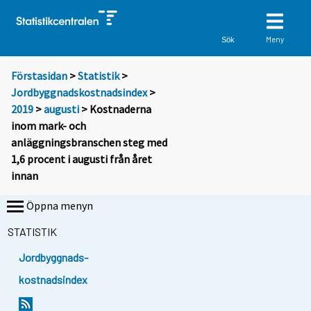
Meny
Sök
Förstasidan
>
Statistik
>
Jordbyggnadskostnadsindex
>
2019
>
augusti
> Kostnaderna
inom mark- och
anläggningsbranschen steg med
1,6 procent i augusti från året
innan
Öppna menyn
STATISTIK
Jordbyggnads-
kostnadsindex
Y
Y