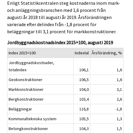
Enligt Statistikcentralen steg kostnaderna inom mark-
v
v
och anläggningsbranschen med 1,6 procent från
i
i
augusti år 2018 till augusti år 2019. Årsförändringen
c
c
e
e
varierade efter delindex från -1,8 procent för
.
.
beläggningar till 3,1 procent för markkonstruktioner.
Jordbyggnadskostnadsindex 2015=100, augusti 2019
Index 2015=100
Indextal
Årsförändring, %
Jordbyggnadskostnader,
totalindex
106,1
1,6
Geokonstruktioner
106,5
1,6
Markkonstruktioner
104,0
3,1
Bergkonstruktioner
103,4
2,6
Beläggningar
116,8
-1,8
Kommunaltekniska system
105,5
1,3
Betongkonstruktioner
104,3
1,5