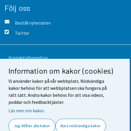
Följ oss
Beställ nyhetsbrev
Twitter
Kontaktinformation
Information om kakor (cookies)
Respons
Vi använder kakor på vår webbplats. Nödvändiga
Användarvillkor
kakor behövs för att webbplatsen ska fungera på
Dataskydd
rätt sätt. Andra kakor behövs för att visa videor,
poddar och feedbacktjäster.
Tillgänglighet
Läs mer om kakor.
Information om webbplatsen
Jag tillåter alla kakor
Bara nödvändiga kakor
Cookie-inställningar