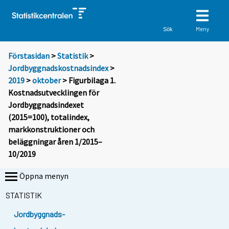
Meny
Sök
Förstasidan
>
Statistik
>
Jordbyggnadskostnadsindex
>
2019
>
oktober
> Figurbilaga 1.
Kostnadsutvecklingen för
Jordbyggnadsindexet
(2015=100), totalindex,
markkonstruktioner och
beläggningar åren 1/2015–
10/2019
Öppna menyn
STATISTIK
Jordbyggnads-