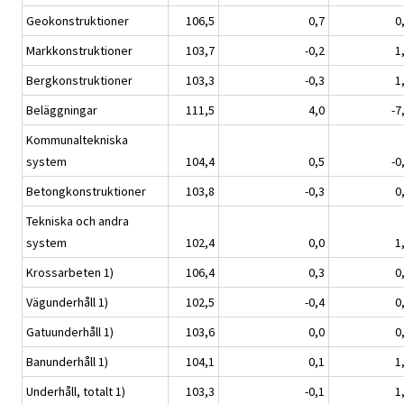
Geokonstruktioner
106,5
0,7
0
Markkonstruktioner
103,7
-0,2
1
Bergkonstruktioner
103,3
-0,3
1
Beläggningar
111,5
4,0
-7
Kommunaltekniska
system
104,4
0,5
-0
Betongkonstruktioner
103,8
-0,3
0
Tekniska och andra
system
102,4
0,0
1
Krossarbeten 1)
106,4
0,3
0
Vägunderhåll 1)
102,5
-0,4
0
Gatuunderhåll 1)
103,6
0,0
0
Banunderhåll 1)
104,1
0,1
1
Underhåll, totalt 1)
103,3
-0,1
1