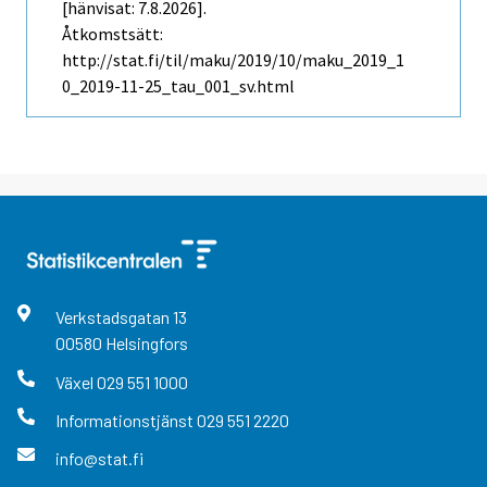
[hänvisat: 7.8.2026].
Åtkomstsätt:
http://stat.fi/til/maku/2019/10/maku_2019_1
0_2019-11-25_tau_001_sv.html
Verkstadsgatan
13
00580
Helsingfors
Växel
029 551 1000
Informationstjänst
029 551 2220
info@stat.fi