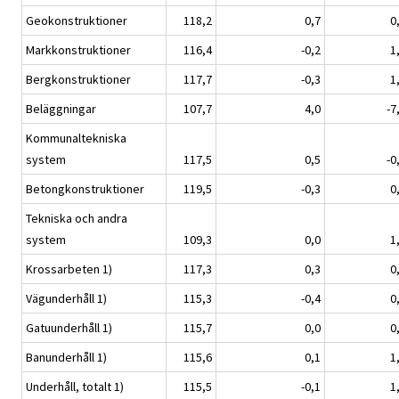
Geokonstruktioner
118,2
0,7
0
Markkonstruktioner
116,4
-0,2
1
Bergkonstruktioner
117,7
-0,3
1
Beläggningar
107,7
4,0
-7
Kommunaltekniska
system
117,5
0,5
-0
Betongkonstruktioner
119,5
-0,3
0
Tekniska och andra
system
109,3
0,0
1
Krossarbeten 1)
117,3
0,3
0
Vägunderhåll 1)
115,3
-0,4
0
Gatuunderhåll 1)
115,7
0,0
0
Banunderhåll 1)
115,6
0,1
1
Underhåll, totalt 1)
115,5
-0,1
1