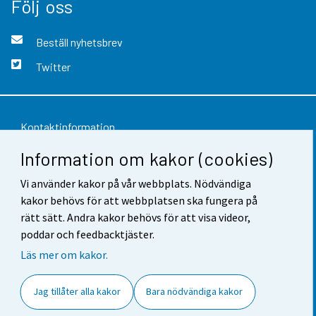
Följ oss
Beställ nyhetsbrev
Twitter
Kontaktinformation
Information om kakor (cookies)
Respons
Vi använder kakor på vår webbplats. Nödvändiga
Användarvillkor
kakor behövs för att webbplatsen ska fungera på
Dataskydd
rätt sätt. Andra kakor behövs för att visa videor,
poddar och feedbacktjäster.
Tillgänglighet
Läs mer om kakor.
Information om webbplatsen
Jag tillåter alla kakor
Bara nödvändiga kakor
Cookie-inställningar