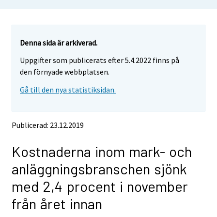
o
o
u
u
a
a
r
r
e
e
Denna sida är arkiverad.
m
m
Uppgifter som publicerats efter 5.4.2022 finns på
o
o
v
v
den förnyade webbplatsen.
i
i
Gå till den nya statistiksidan.
n
n
g
g
t
t
o
o
Publicerad: 23.12.2019
a
a
n
n
Kostnaderna inom mark- och
o
o
t
t
anläggningsbranschen sjönk
h
h
e
e
med 2,4 procent i november
r
r
s
s
från året innan
e
e
r
r