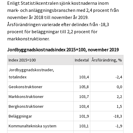
Enligt Statistikcentralen sjönk kostnaderna inom
v
v
mark- och anläggningsbranschen med 2,4 procent från
i
i
november år 2018 till november år 2019.
c
c
e
e
Årsförändringen varierade efter delindex från -18,3
.
.
procent för beläggningar till 2,2 procent för
markkonstruktioner.
Jordbyggnadskostnadsindex 2015=100, november 2019
Index 2015=100
Indextal
Årsförändring, %
Jordbyggnadskostnader,
totalindex
103,4
-2,4
Geokonstruktioner
105,8
0,0
Markkonstruktioner
103,7
2,2
Bergkonstruktioner
103,4
1,5
Beläggningar
101,9
-18,3
Kommunaltekniska system
103,1
-1,9