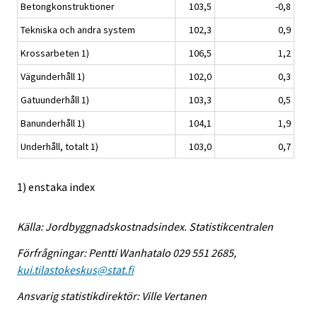
Betongkonstruktioner
103,5
-0,8
Tekniska och andra system
102,3
0,9
Krossarbeten 1)
106,5
1,2
Vägunderhåll 1)
102,0
0,3
Gatuunderhåll 1)
103,3
0,5
Banunderhåll 1)
104,1
1,9
Underhåll, totalt 1)
103,0
0,7
1) enstaka index
Källa: Jordbyggnadskostnadsindex. Statistikcentralen
Förfrågningar: Pentti Wanhatalo 029 551 2685,
kui.tilastokeskus@stat.fi
Ansvarig statistikdirektör: Ville Vertanen