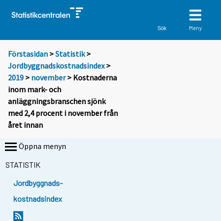
Meny
Sök
Förstasidan
>
Statistik
>
Jordbyggnadskostnadsindex
>
2019
>
november
> Kostnaderna
inom mark- och
anläggningsbranschen sjönk
med 2,4 procent i november från
året innan
Öppna menyn
STATISTIK
Jordbyggnads-
kostnadsindex
Y
Y