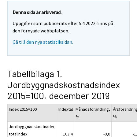
Denna sida är arkiverad.
Uppgifter som publicerats efter 5.4.2022 finns på
den förnyade webbplatsen.
Gå till den nya statistiksidan.
Tabellbilaga 1.
Jordbyggnadskostnadsindex
2015=100, december 2019
Index 2015=100
Indextal
Månadsförändring,
Årsförändrin
%
%
Jordbyggnadskostnader,
totalindex
103,4
-0,0
-1