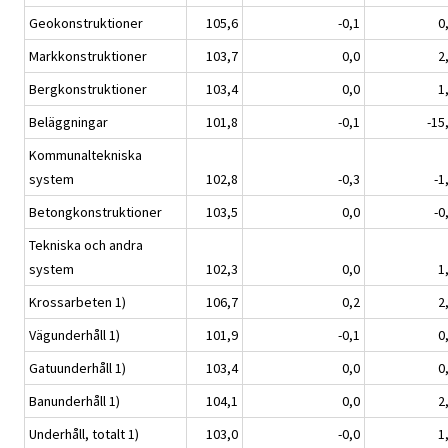
Geokonstruktioner
105,6
-0,1
0
Markkonstruktioner
103,7
0,0
2
Bergkonstruktioner
103,4
0,0
1
Beläggningar
101,8
-0,1
-15
Kommunaltekniska
system
102,8
-0,3
-1
Betongkonstruktioner
103,5
0,0
-0
Tekniska och andra
system
102,3
0,0
1
Krossarbeten 1)
106,7
0,2
2
Vägunderhåll 1)
101,9
-0,1
0
Gatuunderhåll 1)
103,4
0,0
0
Banunderhåll 1)
104,1
0,0
2
Underhåll, totalt 1)
103,0
-0,0
1