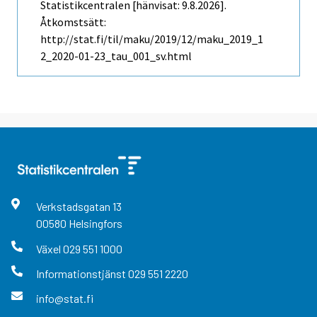
Statistikcentralen [hänvisat: 9.8.2026].
Åtkomstsätt:
http://stat.fi/til/maku/2019/12/maku_2019_1
2_2020-01-23_tau_001_sv.html
Verkstadsgatan
13
00580
Helsingfors
Växel
029 551 1000
Informationstjänst
029 551 2220
info@stat.fi