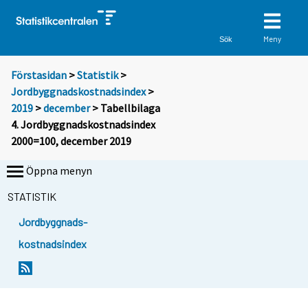
Meny
Sök
Förstasidan
>
Statistik
>
Jordbyggnadskostnadsindex
>
2019
>
december
> Tabellbilaga
4. Jordbyggnadskostnadsindex
2000=100, december 2019
Öppna menyn
STATISTIK
Jordbyggnads-
kostnadsindex