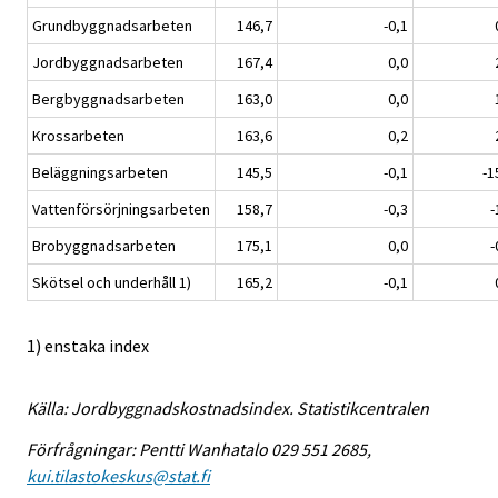
Grundbyggnadsarbeten
146,7
-0,1
Jordbyggnadsarbeten
167,4
0,0
Bergbyggnadsarbeten
163,0
0,0
Krossarbeten
163,6
0,2
Beläggningsarbeten
145,5
-0,1
-1
Vattenförsörjningsarbeten
158,7
-0,3
-
Brobyggnadsarbeten
175,1
0,0
-
Skötsel och underhåll 1)
165,2
-0,1
1) enstaka index
Källa: Jordbyggnadskostnadsindex. Statistikcentralen
Förfrågningar: Pentti Wanhatalo 029 551 2685,
kui.tilastokeskus@stat.fi