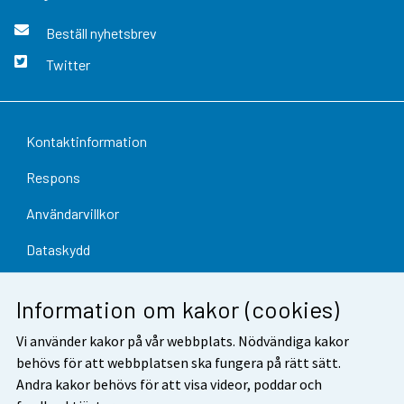
Beställ nyhetsbrev
Twitter
Kontaktinformation
Respons
Användarvillkor
Dataskydd
Tillgänglighet
Information om kakor (cookies)
Information om webbplatsen
Vi använder kakor på vår webbplats. Nödvändiga kakor
Cookie-inställningar
behövs för att webbplatsen ska fungera på rätt sätt.
Andra kakor behövs för att visa videor, poddar och