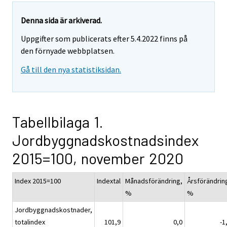
Denna sida är arkiverad.
Uppgifter som publicerats efter 5.4.2022 finns på
den förnyade webbplatsen.
Gå till den nya statistiksidan.
Tabellbilaga 1.
Jordbyggnadskostnadsindex
2015=100, november 2020
Index 2015=100
Indextal
Månadsförändring,
Årsförändrin
%
%
Jordbyggnadskostnader,
totalindex
101,9
0,0
-1