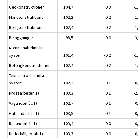
Geokonstruktioner
104,7
0,3
-1
Markkonstruktioner
102,2
0,2
-1
Bergkonstruktioner
102,4
-0,2
-1
Beläggningar
98,5
-0,0
-3
Kommunaltekniska
system
101,4
-0,2
-1
Betongkonstruktioner
102,4
-0,2
-1
Tekniska och andra
system
102,2
-0,1
-0
Krossarbeten 1)
103,3
0,1
-2
Vägunderhåll 1)
102,7
0,1
0
Gatuunderhåll 1)
103,9
0,1
0
Banunderhåll 1)
103,4
0,0
-0
Underhåll, totalt 1)
103,3
0,0
0