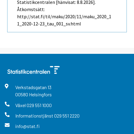
Statistikcentralen [hänvisat: 8.8.2026].
Åtkomstsätt:
http://stat.fi/til/maku/2020/11/maku_2020_1
1_2020-12-23_tau_001_sv.html
Verkstadsgatan
13
00580
Helsingfors
Växel
029 551 1000
Informationstjänst
029 551 2220
info@stat.fi