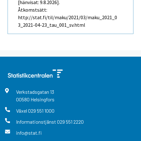
[hänvisat: 9.8.2026].
Åtkomstsätt:
http://stat.fi/til/maku/2021/03/maku_2021_0
3_2021-04-23_tau_001_sv.html
Verkstadsgatan
13
00580
Helsingfors
Växel
029 551 1000
Informationstjänst
029 551 2220
info@stat.fi