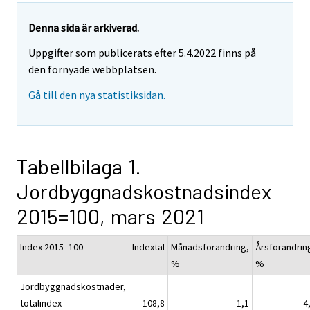
Denna sida är arkiverad.
Uppgifter som publicerats efter 5.4.2022 finns på
den förnyade webbplatsen.
Gå till den nya statistiksidan.
Tabellbilaga 1.
Jordbyggnadskostnadsindex
2015=100, mars 2021
Index 2015=100
Indextal
Månadsförändring,
Årsförändrin
%
%
Jordbyggnadskostnader,
totalindex
108,8
1,1
4