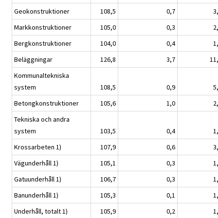
Geokonstruktioner
108,5
0,7
3
Markkonstruktioner
105,0
0,3
2
Bergkonstruktioner
104,0
0,4
1
Beläggningar
126,8
3,7
11
Kommunaltekniska
system
108,5
0,9
5
Betongkonstruktioner
105,6
1,0
2
Tekniska och andra
system
103,5
0,4
1
Krossarbeten 1)
107,9
0,6
3
Vägunderhåll 1)
105,1
0,3
1
Gatuunderhåll 1)
106,7
0,3
1
Banunderhåll 1)
105,3
0,1
1
Underhåll, totalt 1)
105,9
0,2
1