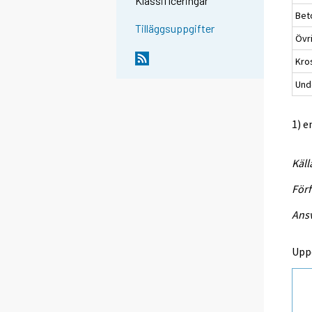
Klassificeringar
Bet
Tilläggsuppgifter
Övr
Kro
Unde
1) e
Käll
Förf
Ansv
Upp