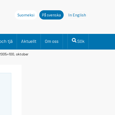
Suomeksi
På svenska
In English
This page is not avai
och tjä
Aktuellt
Om oss
Sök
2005=100, oktober