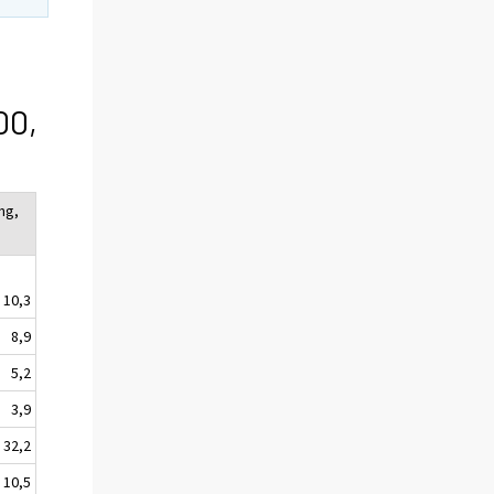
00,
ng,
10,3
8,9
5,2
3,9
32,2
10,5