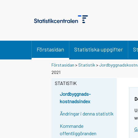
Förstasidan
Statistiska uppgifter
St
Förstasidan
>
Statistik
>
Jordbyggnadskostn
2021
STATISTIK
Jordbyggnads-
D
kostnadsindex
U
Ändringar i denna statistik
w
Kommande
G
offentliggöranden