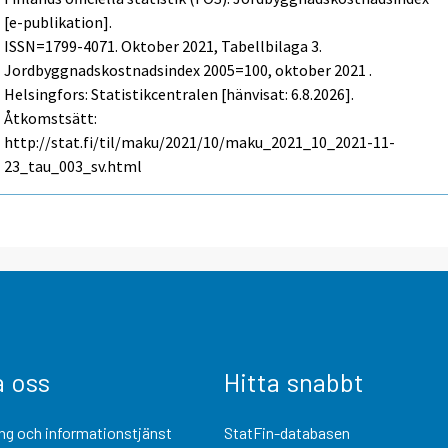
[e-publikation].
ISSN=1799-4071.
Oktober
2021, Tabellbilaga 3.
Jordbyggnadskostnadsindex 2005=100, oktober 2021 .
Helsingfors: Statistikcentralen [hänvisat: 6.8.2026].
Åtkomstsätt:
http://stat.fi/til/maku/2021/10/maku_2021_10_2021-11-
23_tau_003_sv.html
a oss
Hitta snabbt
ng och informationstjänst
StatFin-databasen