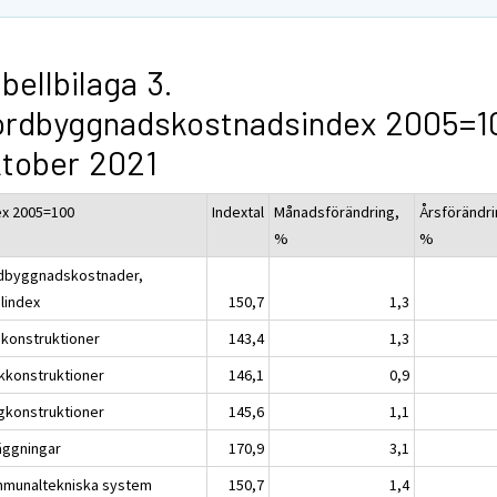
bellbilaga 3.
ordbyggnadskostnadsindex 2005=1
tober 2021
ex 2005=100
Indextal
Månadsförändring,
Årsförändri
%
%
dbyggnadskostnader,
alindex
150,7
1,3
konstruktioner
143,4
1,3
kkonstruktioner
146,1
0,9
gkonstruktioner
145,6
1,1
äggningar
170,9
3,1
munaltekniska system
150,7
1,4