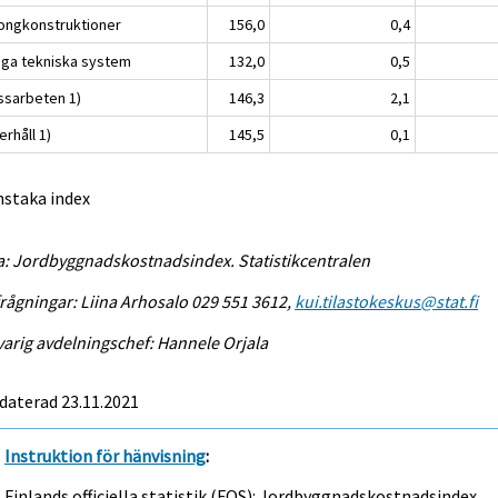
ongkonstruktioner
156,0
0,4
iga tekniska system
132,0
0,5
ssarbeten 1)
146,3
2,1
rhåll 1)
145,5
0,1
nstaka index
a: Jordbyggnadskostnadsindex. Statistikcentralen
rågningar: Liina Arhosalo 029 551 3612,
kui.tilastokeskus@stat.fi
arig avdelningschef: Hannele Orjala
daterad 23.11.2021
Instruktion för hänvisning
:
Finlands officiella statistik (FOS): Jordbyggnadskostnadsindex