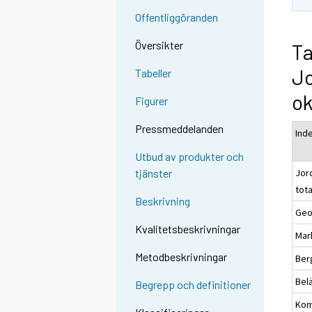
Offentliggöranden
Översikter
Ta
J
Tabeller
ok
Figurer
Pressmeddelanden
Ind
Utbud av produkter och
Jor
tjänster
tot
Beskrivning
Geo
Kvalitetsbeskrivningar
Mar
Metodbeskrivningar
Ber
Bel
Begrepp och definitioner
Kom