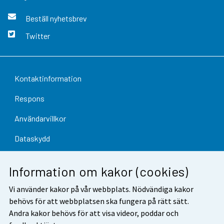
Beställ nyhetsbrev
Twitter
Kontaktinformation
Respons
Användarvillkor
Dataskydd
Tillgänglighet
Information om kakor (cookies)
Information om webbplatsen
Vi använder kakor på vår webbplats. Nödvändiga kakor
Cookie-inställningar
behövs för att webbplatsen ska fungera på rätt sätt.
Andra kakor behövs för att visa videor, poddar och