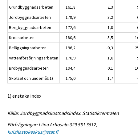
Grundbyggnadsarbeten
161,8
2,3
Jordbyggnadsarbeten
178,9
3,2
Bergbyggnadsarbeten
172,6
1,8
Krossarbeten
180,6
5,5
1
Beläggningsarbeten
196,2
-0,3
2
Vattenförsörjningsarbeten
176,9
1,6
Brobyggnadsarbeten
194,4
0,1
1
Skötsel och underhåll 1)
175,0
1,7
1) enstaka index
Källa: Jordbyggnadskostnadsindex. Statistikcentralen
Förfrågningar: Liina Arhosalo 029 551 3612,
kui.tilastokeskus@stat.fi