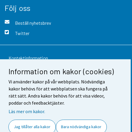
Följ oss
Beställ nyhetsbrev
Twitter
Kontaktinformation
Information om kakor (cookies)
Respons
Vi använder kakor på vår webbplats. Nödvändiga
Användarvillkor
kakor behövs för att webbplatsen ska fungera på
Dataskydd
rätt sätt. Andra kakor behövs för att visa videor,
poddar och feedbacktjäster.
Tillgänglighet
Läs mer om kakor.
Information om webbplatsen
Jag tillåter alla kakor
Bara nödvändiga kakor
Cookie-inställningar