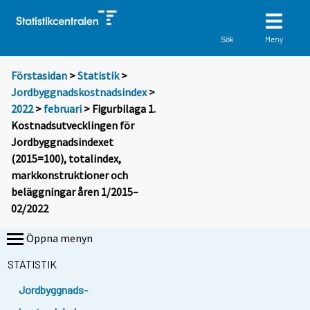
Meny
Sök
Förstasidan
>
Statistik
>
Jordbyggnadskostnadsindex
>
2022
>
februari
> Figurbilaga 1.
Kostnadsutvecklingen för
Jordbyggnadsindexet
(2015=100), totalindex,
markkonstruktioner och
beläggningar åren 1/2015–
02/2022
Öppna menyn
STATISTIK
Jordbyggnads-