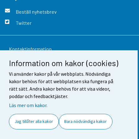
Beställ nyhetsbrev
Twitter
Kontaktinformation
Information om kakor (cookies)
Respons
Vi använder kakor på vår webbplats. Nödvändiga
Användarvillkor
kakor behövs för att webbplatsen ska fungera på
Dataskydd
rätt sätt. Andra kakor behövs för att visa videor,
poddar och feedbacktjäster.
Tillgänglighet
Läs mer om kakor.
Information om webbplatsen
Jag tillåter alla kakor
Bara nödvändiga kakor
Cookie-inställningar