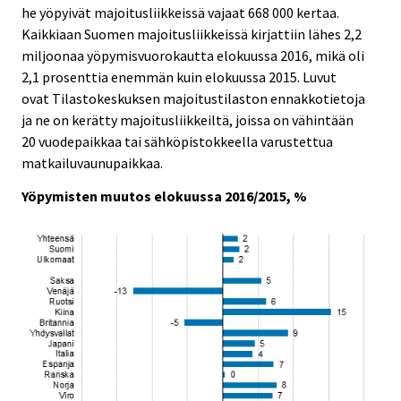
he yöpyivät majoitusliikkeissä vajaat 668 000 kertaa.
.
.
Kaikkiaan Suomen majoitusliikkeissä kirjattiin lähes 2,2
miljoonaa yöpymisvuorokautta elokuussa 2016, mikä oli
2,1 prosenttia enemmän kuin elokuussa 2015. Luvut
ovat Tilastokeskuksen majoitustilaston ennakkotietoja
ja ne on kerätty majoitusliikkeiltä, joissa on vähintään
20 vuodepaikkaa tai sähköpistokkeella varustettua
matkailuvaunupaikkaa.
Yöpymisten muutos elokuussa 2016/2015, %