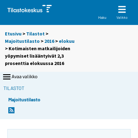
Valikko
Haku
Etusivu
>
Tilastot
>
Majoitustilasto
>
2016
>
elokuu
> Kotimaisten matkailijoiden
yöpymiset lisääntyivät 2,3
prosenttia elokuussa 2016
Avaa valikko
TILASTOT
Majoitustilasto
Y
Y
o
o
u
u
a
a
r
r