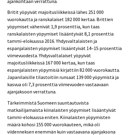
ajankohtaan verrattuna.
Britit yöpyivät majoitusliikkeissä lähes 251 000
vuorokautta ja ranskalaiset 182 000 kertaa. Brittien
yöpymiset vähenivät 1,9 prosenttia, kun taas
ranskalaisten yöpymiset lisääntyivät 8,1 prosenttia
tammi-elokuussa 2016. Yhdysvaltalaisten ja
espanjalaisten yöpymiset lisääntyivät 14–15 prosenttia
viimevuodesta. Yhdysvaltalaiset yöpyivät
majoitusliikkeissä 167 000 kertaa, kun taas
espanjalaisten yöpymisiä kirjattiin 82 000 vuorokautta.
Japanilaisille tilastoitiin runsaat 139 000 yöpymistä ja
kasvua oli 7,3 prosenttia viimevuoden vastaavaan
ajanjaksoon verrattuna.
Tärkeimmistä Suomeen suuntautuvista
matkailijamaista kiinalaisten yöpymiset lisääntyivät
tammi-elokuussa eniten. Kiinalaisten yöpymisten
määrä kohosi 155 000 vuorokauteen, mikä oli
viidenneksen enemmän kuin vastaavana ajanjaksona