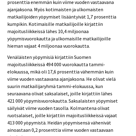
prosenttia enemmän kuin viime vuoden vastaavana
ajanjaksona. Myös kotimaisten ja ulkomaisten
matkailijoiden yöpymiset lisääntyivät 1,7 prosenttia
kumpikin. Kotimaisille matkailijoille kirjattiin
majoitusliikkeissä lähes 10,4 miljoonaa
yöpymisvuorokautta ja ulkomaisille matkailijoille
hieman vajaat 4 miljoonaa vuorokautta.
Venäläisten yöpymisiä kirjattiin Suomen
majoitusliikkeissä 494 000 vuorokautta tammi-
elokuussa, mikä oli 17,6 prosenttia vähemmän kuin
viime vuoden vastaavana ajanjaksona. He olivat vielä
suurin matkailijaryhmä tammi-elokuussa, kun
seuraavana olivat saksalaiset, joille kirjattiin lähes
421 000 yöpymisvuorokautta. Saksalaisten yöpymiset
säilyivät viime vuoden tasolla. Kolmantena olivat
ruotsalaiset, joille kirjattiin majoitusliikkeissä vajaat
413 000 yöpymistä. Heidän yöpymisensä vähenivät
ainoastaan 0,2 prosenttia viime vuoden vastaavaan