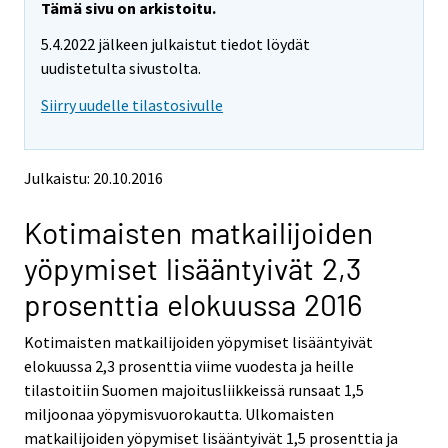
e
e
Tämä sivu on arkistoitu.
m
m
5.4.2022 jälkeen julkaistut tiedot löydät
o
o
v
v
uudistetulta sivustolta.
i
i
Siirry uudelle tilastosivulle
n
n
g
g
t
t
o
o
Julkaistu: 20.10.2016
a
a
n
n
Kotimaisten matkailijoiden
o
o
t
t
yöpymiset lisääntyivät 2,3
h
h
e
e
prosenttia elokuussa 2016
r
r
s
s
Kotimaisten matkailijoiden yöpymiset lisääntyivät
e
e
elokuussa 2,3 prosenttia viime vuodesta ja heille
r
r
v
v
tilastoitiin Suomen majoitusliikkeissä runsaat 1,5
i
i
miljoonaa yöpymisvuorokautta. Ulkomaisten
c
c
matkailijoiden yöpymiset lisääntyivät 1,5 prosenttia ja
e
e