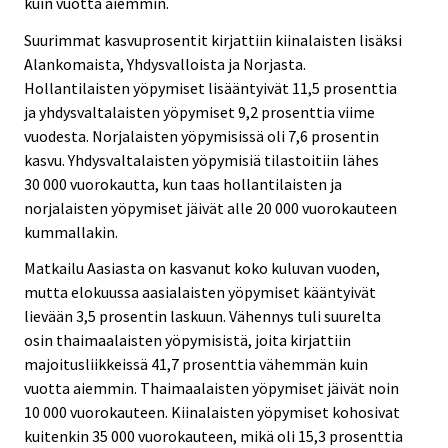
kuin vuotta aiemmin.
Suurimmat kasvuprosentit kirjattiin kiinalaisten lisäksi
Alankomaista, Yhdysvalloista ja Norjasta.
Hollantilaisten yöpymiset lisääntyivät 11,5 prosenttia
ja yhdysvaltalaisten yöpymiset 9,2 prosenttia viime
vuodesta. Norjalaisten yöpymisissä oli 7,6 prosentin
kasvu. Yhdysvaltalaisten yöpymisiä tilastoitiin lähes
30 000 vuorokautta, kun taas hollantilaisten ja
norjalaisten yöpymiset jäivät alle 20 000 vuorokauteen
kummallakin.
Matkailu Aasiasta on kasvanut koko kuluvan vuoden,
mutta elokuussa aasialaisten yöpymiset kääntyivät
lievään 3,5 prosentin laskuun. Vähennys tuli suurelta
osin thaimaalaisten yöpymisistä, joita kirjattiin
majoitusliikkeissä 41,7 prosenttia vähemmän kuin
vuotta aiemmin. Thaimaalaisten yöpymiset jäivät noin
10 000 vuorokauteen. Kiinalaisten yöpymiset kohosivat
kuitenkin 35 000 vuorokauteen, mikä oli 15,3 prosenttia