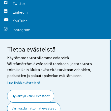
Twitter
LinkedIn
YouTube
Instagram
Tietoa evästeistä
Yhteystiedot
Käytämme sivustollamme evästeitä.
Palaute
Välttämättömiä evästeitä tarvitaan, jotta sivusto
toimii oikein. Muita evästeitä tarvitaan videoiden,
Käyttöehdot
podcastien ja palautepalvelun esittämiseen.
Tietosuoja
Lue lisää evästeistä.
Saavutettavuus
Hyväksyn kaikki evästeet
Tietoa sivustosta
Vain välttämättömät evästeet
Evästeasetukset