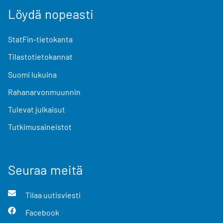
Löydä nopeasti
StatFin-tietokanta
Tilastotietokannat
Suomi lukuina
Rahanarvonmuunnin
Tulevat julkaisut
Tutkimusaineistot
Seuraa meitä
Tilaa uutisviesti
Facebook