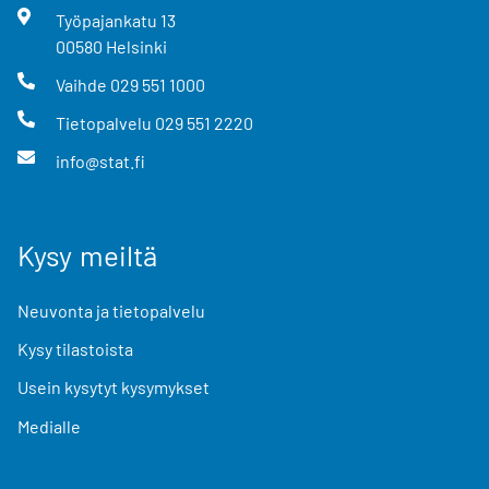
Työpajankatu
13
00580
Helsinki
Vaihde
029 551 1000
Tietopalvelu
029 551 2220
info@stat.fi
Kysy meiltä
Neuvonta ja tietopalvelu
Kysy tilastoista
Usein kysytyt kysymykset
Medialle