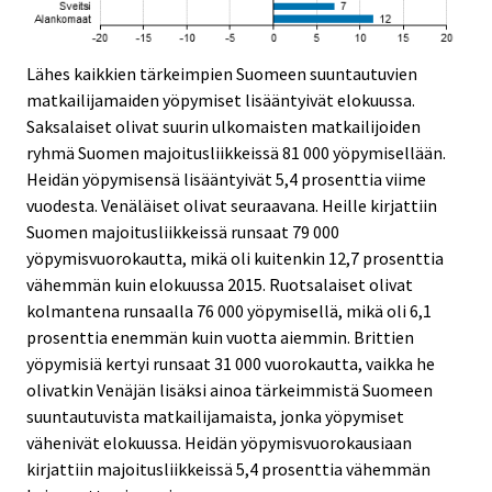
Lähes kaikkien tärkeimpien Suomeen suuntautuvien
matkailijamaiden yöpymiset lisääntyivät elokuussa.
Saksalaiset olivat suurin ulkomaisten matkailijoiden
ryhmä Suomen majoitusliikkeissä 81 000 yöpymisellään.
Heidän yöpymisensä lisääntyivät 5,4 prosenttia viime
vuodesta. Venäläiset olivat seuraavana. Heille kirjattiin
Suomen majoitusliikkeissä runsaat 79 000
yöpymisvuorokautta, mikä oli kuitenkin 12,7 prosenttia
vähemmän kuin elokuussa 2015. Ruotsalaiset olivat
kolmantena runsaalla 76 000 yöpymisellä, mikä oli 6,1
prosenttia enemmän kuin vuotta aiemmin. Brittien
yöpymisiä kertyi runsaat 31 000 vuorokautta, vaikka he
olivatkin Venäjän lisäksi ainoa tärkeimmistä Suomeen
suuntautuvista matkailijamaista, jonka yöpymiset
vähenivät elokuussa. Heidän yöpymisvuorokausiaan
kirjattiin majoitusliikkeissä 5,4 prosenttia vähemmän