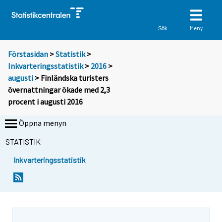
Meny
Sök
Förstasidan
>
Statistik
>
Inkvarteringsstatistik
>
2016
>
augusti
> Finländska turisters
övernattningar ökade med 2,3
procent i augusti 2016
Öppna menyn
STATISTIK
Inkvarteringsstatistik
Y
Y
o
o
u
u
a
a
r
r