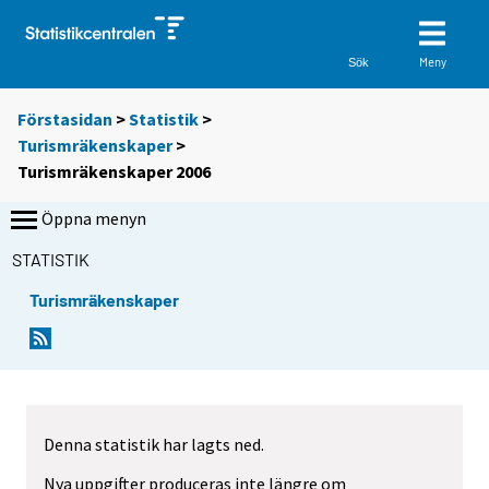
Meny
Sök
Förstasidan
>
Statistik
>
Turismräkenskaper
>
Turismräkenskaper 2006
Öppna menyn
STATISTIK
Turismräkenskaper
Denna statistik har lagts ned.
Nya uppgifter produceras inte längre om