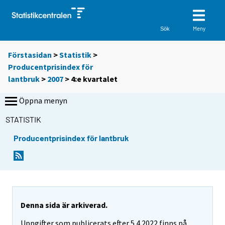
Meny
Sök
Förstasidan
>
Statistik
>
Producentprisindex för
lantbruk
>
2007
>
4:e kvartalet
Öppna menyn
STATISTIK
Producentprisindex för lantbruk
Denna sida är arkiverad.
Uppgifter som publicerats efter 5.4.2022 finns på