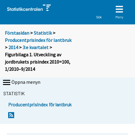
Meny
Sök
Förstasidan
>
Statistik
>
Producentprisindex för lantbruk
>
2014
>
3:e kvartalet
>
Figurbilaga 1. Utveckling av
jordbrukets prisindex 2010=100,
1/2010–9/2014
Öppna menyn
STATISTIK
Producentprisindex för lantbruk