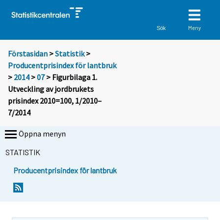
Meny
Sök
Förstasidan
>
Statistik
>
Producentprisindex för lantbruk
>
2014
>
07
> Figurbilaga 1.
Utveckling av jordbrukets
prisindex 2010=100, 1/2010–
7/2014
Öppna menyn
STATISTIK
Producentprisindex för lantbruk