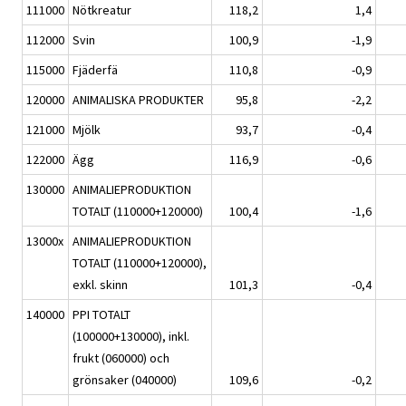
111000
Nötkreatur
118,2
1,4
112000
Svin
100,9
-1,9
115000
Fjäderfä
110,8
-0,9
120000
ANIMALISKA PRODUKTER
95,8
-2,2
121000
Mjölk
93,7
-0,4
122000
Ägg
116,9
-0,6
130000
ANIMALIEPRODUKTION
TOTALT (110000+120000)
100,4
-1,6
13000x
ANIMALIEPRODUKTION
TOTALT (110000+120000),
exkl. skinn
101,3
-0,4
140000
PPI TOTALT
(100000+130000), inkl.
frukt (060000) och
grönsaker (040000)
109,6
-0,2