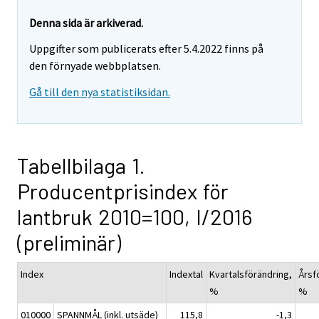
Denna sida är arkiverad.
Uppgifter som publicerats efter 5.4.2022 finns på
den förnyade webbplatsen.
Gå till den nya statistiksidan.
Tabellbilaga 1.
Producentprisindex för
lantbruk 2010=100, I/2016
(preliminär)
Index
Indextal
Kvartalsförändring,
Årsf
%
%
010000
SPANNMÅL (inkl. utsäde)
115,8
-1,3