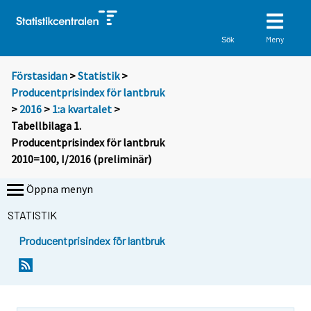
Meny
Sök
Förstasidan
>
Statistik
>
Producentprisindex för lantbruk
>
2016
>
1:a kvartalet
>
Tabellbilaga 1.
Producentprisindex för lantbruk
2010=100, I/2016 (preliminär)
Öppna menyn
STATISTIK
Producentprisindex för lantbruk