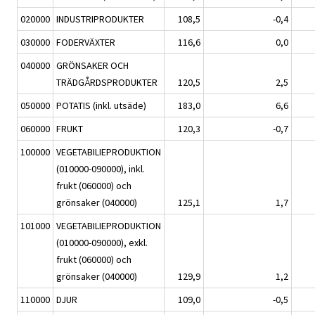
020000
INDUSTRIPRODUKTER
108,5
-0,4
030000
FODERVÄXTER
116,6
0,0
040000
GRÖNSAKER OCH
TRÄDGÅRDSPRODUKTER
120,5
2,5
050000
POTATIS (inkl. utsäde)
183,0
6,6
060000
FRUKT
120,3
-0,7
100000
VEGETABILIEPRODUKTION
(010000-090000), inkl.
frukt (060000) och
grönsaker (040000)
125,1
1,7
101000
VEGETABILIEPRODUKTION
(010000-090000), exkl.
frukt (060000) och
grönsaker (040000)
129,9
1,2
110000
DJUR
109,0
-0,5