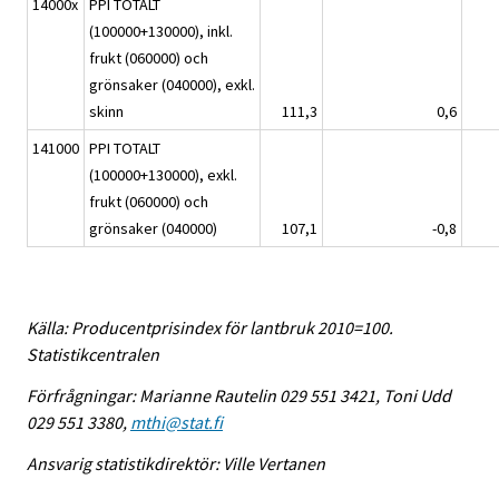
14000x
PPI TOTALT
(100000+130000), inkl.
frukt (060000) och
grönsaker (040000), exkl.
skinn
111,3
0,6
141000
PPI TOTALT
(100000+130000), exkl.
frukt (060000) och
grönsaker (040000)
107,1
-0,8
Källa: Producentprisindex för lantbruk 2010=100.
Statistikcentralen
Förfrågningar: Marianne Rautelin 029 551 3421, Toni Udd
029 551 3380,
mthi@stat.fi
Ansvarig statistikdirektör: Ville Vertanen