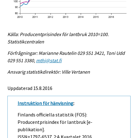
Källa: Producentprisindex för lantbruk 2010=100.
Statistikcentralen
Förfrågningar: Marianne Rautelin 029 551 3421, Toni Udd
029 551 3380,
mthi@stat.fi
Ansvarig statistikdirektör: Ville Vertanen
Uppdaterad 15.8.2016
Instruktion för hänvisning
:
Finlands officiella statistik (FOS):
Producentprisindex för lantbruk [e-
publikation].
ISSN=1797-6537.
2:a Kvartalet
2016,