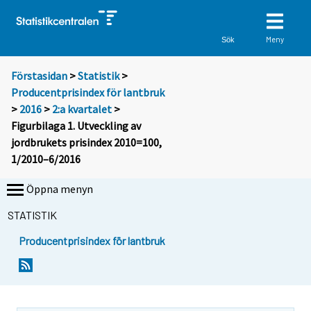
Meny
Sök
Förstasidan
>
Statistik
>
Producentprisindex för lantbruk
>
2016
>
2:a kvartalet
>
Figurbilaga 1. Utveckling av
jordbrukets prisindex 2010=100,
1/2010–6/2016
Öppna menyn
STATISTIK
Producentprisindex för lantbruk