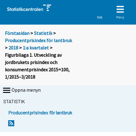
Meny
Sök
Förstasidan
>
Statistik
>
Producentprisindex för lantbruk
>
2018
>
1:a kvartalet
>
Figurbilaga 1. Utveckling av
jordbrukets prisindex och
konsumentprisindex 2015=100,
1/2015–3/2018
Öppna menyn
STATISTIK
Producentprisindex för lantbruk