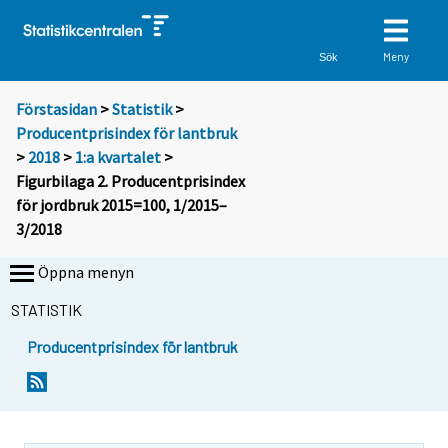
Meny
Sök
Förstasidan
>
Statistik
>
Producentprisindex för lantbruk
>
2018
>
1:a kvartalet
>
Figurbilaga 2. Producentprisindex
för jordbruk 2015=100, 1/2015–
3/2018
Öppna menyn
STATISTIK
Producentprisindex för lantbruk