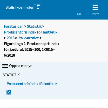
Meny
Sök
Förstasidan
>
Statistik
>
Producentprisindex för lantbruk
>
2018
>
2:a kvartalet
>
Figurbilaga 2. Producentprisindex
för jordbruk 2015=100, 1/2015–
6/2018
Öppna menyn
STATISTIK
Producentprisindex för lantbruk