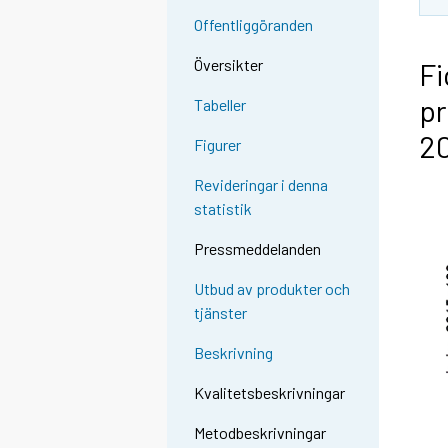
Offentliggöranden
Översikter
Fi
pr
Tabeller
20
Figurer
Revideringar i denna
statistik
Pressmeddelanden
Utbud av produkter och
tjänster
Beskrivning
Kvalitetsbeskrivningar
Metodbeskrivningar