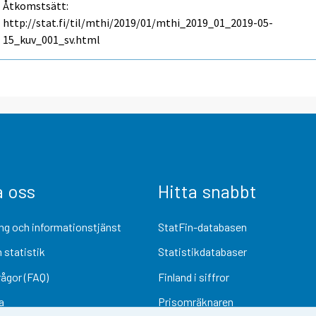
Åtkomstsätt:
http://stat.fi/til/mthi/2019/01/mthi_2019_01_2019-05-
15_kuv_001_sv.html
a oss
Hitta snabbt
ng och informationstjänst
StatFin-databasen
 statistik
Statistikdatabaser
rågor (FAQ)
Finland i siffror
a
Prisomräknaren