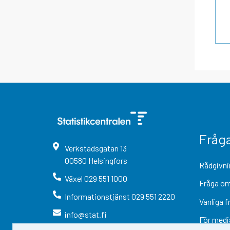
Fråg
Verkstadsgatan
13
00580
Helsingfors
Rådgivni
Växel
029 551 1000
Fråga om
Informationstjänst
029 551 2220
Vanliga f
info@stat.fi
För medi