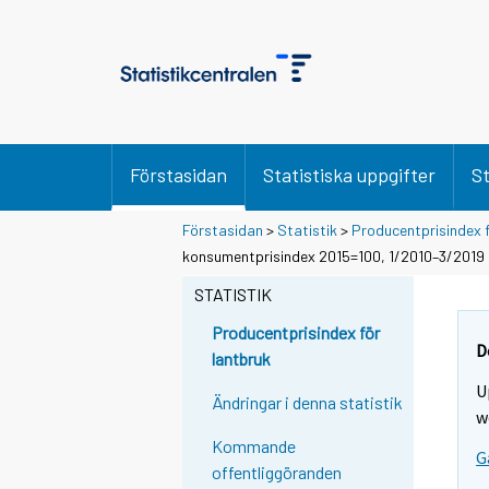
Förstasidan
Statistiska uppgifter
St
Förstasidan
>
Statistik
>
Producentprisindex 
konsumentprisindex 2015=100, 1/2010–3/2019
STATISTIK
Producentprisindex för
D
lantbruk
U
Ändringar i denna statistik
w
Kommande
G
offentliggöranden