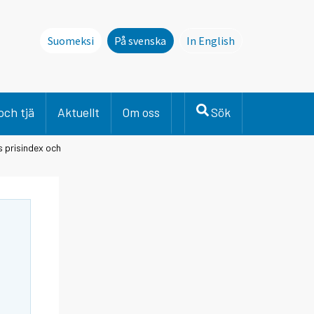
Suomeksi
På svenska
In English
This page is not avai
och tjä
Aktuellt
Om oss
Sök
s prisindex och