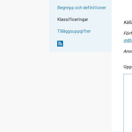
Begrepp och definitioner
Klassificeringar
Käll
Tilläggsuppgifter
Förf
mthi
Ansv
Upp