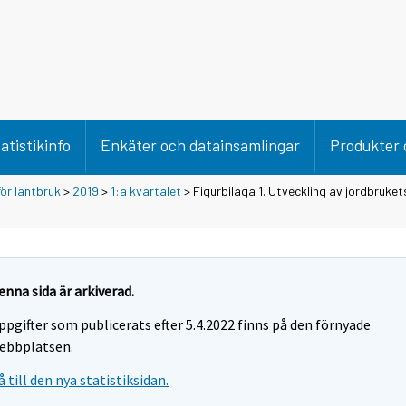
atistikinfo
Enkäter och datainsamlingar
Produkter 
för lantbruk
>
2019
>
1:a kvartalet
> Figurbilaga 1. Utveckling av jordbruket
enna sida är arkiverad.
ppgifter som publicerats efter 5.4.2022 finns på den förnyade
ebbplatsen.
å till den nya statistiksidan.