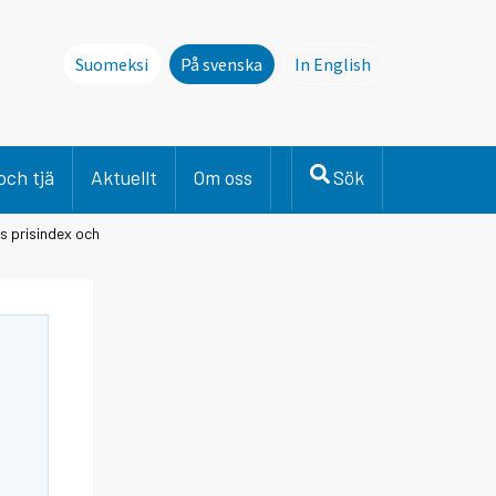
Suomeksi
På svenska
In English
This page is not avai
och tjä
Aktuellt
Om oss
Sök
ts prisindex och