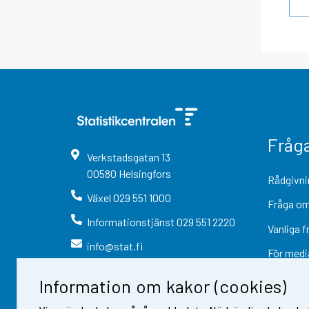
Fråg
Verkstadsgatan
13
00580
Helsingfors
Rådgivni
Växel
029 551 1000
Fråga om
Informationstjänst
029 551 2220
Vanliga f
info@stat.fi
För medi
Information om kakor (cookies)