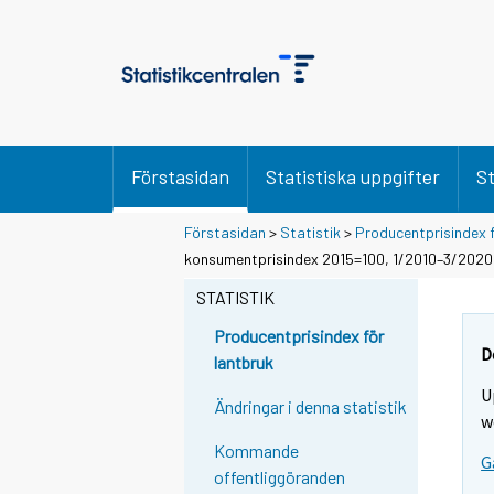
Förstasidan
Statistiska uppgifter
St
Förstasidan
>
Statistik
>
Producentprisindex 
konsumentprisindex 2015=100, 1/2010–3/2020
STATISTIK
Producentprisindex för
D
lantbruk
U
Ändringar i denna statistik
w
Kommande
G
offentliggöranden