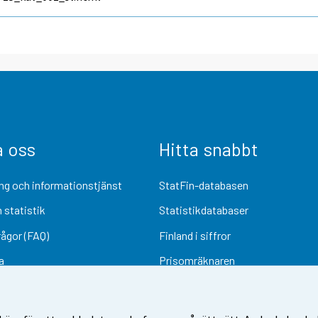
a oss
Hitta snabbt
ng och informationstjänst
StatFin-databasen
 statistik
Statistikdatabaser
rågor (FAQ)
Finland i siffror
a
Prisomräknaren
Kommande publiceringar
Undersökningsmaterial