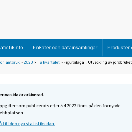
atistikinfo
Enkäter och datainsamlingar
Produkter 
för lantbruk
>
2020
>
1:a kvartalet
> Figurbilaga 1. Utveckling av jordbruke
enna sida är arkiverad.
ppgifter som publicerats efter 5.4.2022 finns på den förnyade
ebbplatsen.
å till den nya statistiksidan.