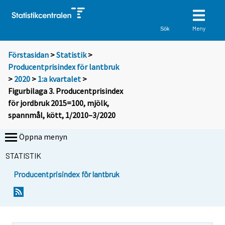
Meny
Sök
Förstasidan
>
Statistik
>
Producentprisindex för lantbruk
>
2020
>
1:a kvartalet
>
Figurbilaga 3. Producentprisindex
för jordbruk 2015=100, mjölk,
spannmål, kött, 1/2010–3/2020
Öppna menyn
STATISTIK
Producentprisindex för lantbruk