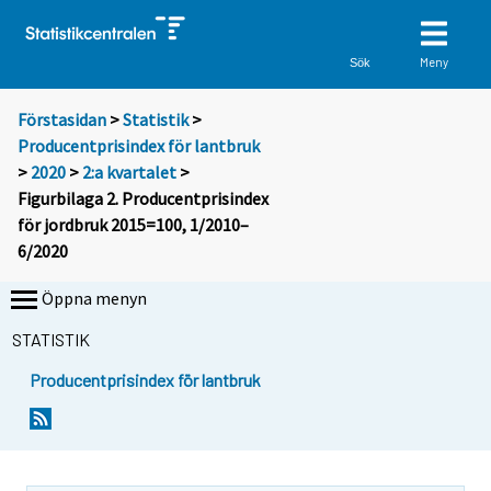
Meny
Sök
Förstasidan
>
Statistik
>
Producentprisindex för lantbruk
>
2020
>
2:a kvartalet
>
Figurbilaga 2. Producentprisindex
för jordbruk 2015=100, 1/2010–
6/2020
Öppna menyn
STATISTIK
Producentprisindex för lantbruk