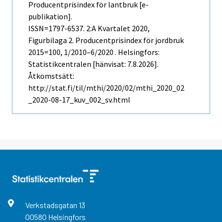
Producentprisindex för lantbruk [e-
publikation].
ISSN=1797-6537.
2:a Kvartalet
2020,
Figurbilaga 2. Producentprisindex för jordbruk
2015=100, 1/2010–6/2020 . Helsingfors:
Statistikcentralen [hänvisat: 7.8.2026].
Åtkomstsätt:
http://stat.fi/til/mthi/2020/02/mthi_2020_02
_2020-08-17_kuv_002_sv.html
Verkstadsgatan
13
00580
Helsingfors