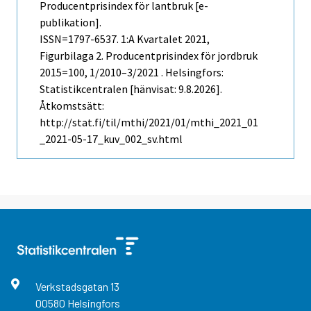
Producentprisindex för lantbruk [e-
publikation].
ISSN=1797-6537.
1:a Kvartalet
2021,
Figurbilaga 2. Producentprisindex för jordbruk
2015=100, 1/2010–3/2021 . Helsingfors:
Statistikcentralen [hänvisat: 9.8.2026].
Åtkomstsätt:
http://stat.fi/til/mthi/2021/01/mthi_2021_01
_2021-05-17_kuv_002_sv.html
Verkstadsgatan
13
00580
Helsingfors