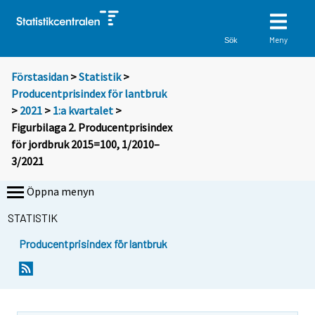
Meny
Sök
Förstasidan
>
Statistik
>
Producentprisindex för lantbruk
>
2021
>
1:a kvartalet
>
Figurbilaga 2. Producentprisindex
för jordbruk 2015=100, 1/2010–
3/2021
Öppna menyn
STATISTIK
Producentprisindex för lantbruk