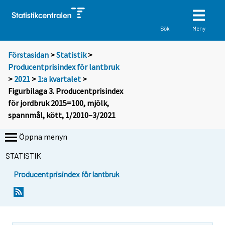
Meny
Sök
Förstasidan
>
Statistik
>
Producentprisindex för lantbruk
>
2021
>
1:a kvartalet
>
Figurbilaga 3. Producentprisindex
för jordbruk 2015=100, mjölk,
spannmål, kött, 1/2010–3/2021
Öppna menyn
STATISTIK
Producentprisindex för lantbruk