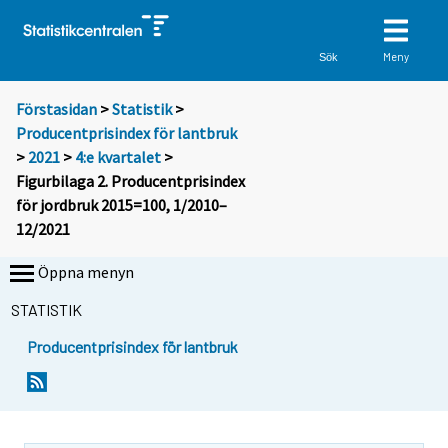
Meny
Sök
Förstasidan
>
Statistik
>
Producentprisindex för lantbruk
>
2021
>
4:e kvartalet
>
Figurbilaga 2. Producentprisindex
för jordbruk 2015=100, 1/2010–
12/2021
Öppna menyn
STATISTIK
Producentprisindex för lantbruk