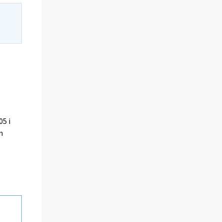
05 i
m