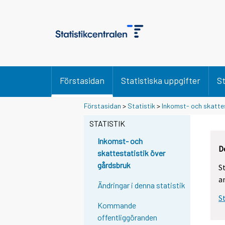
Förstasidan
Statistiska uppgifter
St
Förstasidan
>
Statistik
>
Inkomst- och skatte
STATISTIK
Inkomst- och
D
skattestatistik över
gårdsbruk
S
a
Ändringar i denna statistik
S
Kommande
offentliggöranden