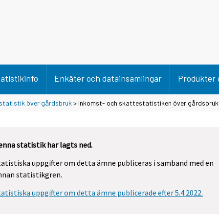
atistikinfo
Enkäter och datainsamlingar
Produkter 
statistik över gårdsbruk
> Inkomst- och skattestatistiken över gårdsbruk
enna statistik har lagts ned.
tatistiska uppgifter om detta ämne publiceras i samband med en
nnan statistikgren.
tatistiska uppgifter om detta ämne publicerade efter 5.4.2022.