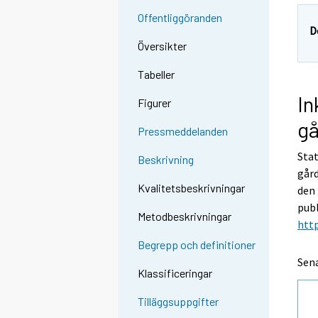
Offentliggöranden
D
Översikter
Tabeller
In
Figurer
gå
Pressmeddelanden
Stat
Beskrivning
gård
Kvalitetsbeskrivningar
den 
publ
Metodbeskrivningar
http
Begrepp och definitioner
Sen
Klassificeringar
Tilläggsuppgifter