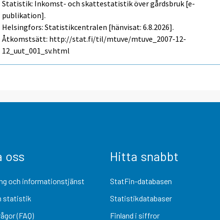
Statistik: Inkomst- och skattestatistik över gårdsbruk [e-
publikation].
Helsingfors: Statistikcentralen [hänvisat: 6.8.2026].
Åtkomstsätt: http://stat.fi/til/mtuve/mtuve_2007-12-
12_uut_001_sv.html
a oss
Hitta snabbt
ng och informationstjänst
StatFin-databasen
 statistik
Statistikdatabaser
rågor (FAQ)
Finland i siffror