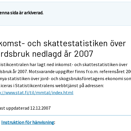
enna sida är arkiverad.
komst- och skattestatistiken över
rdsbruk nedlagd år 2007
istikcentralen har lagt ned inkomst- och skattestatistiken över
sbruk år 2007. Motsvarande uppgifter finns fr.o.m. referensåret 20
nya statistiken över jord- och skogsbruksföretagens ekonomi so
iceras i Statistikcentralens webbtjänst på adressen:
://www.stat.fi/til/mmtal/index.html
ast uppdaterad
12.12.2007
Instruktion för hänvisning
: