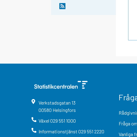
Fråg
Verkstadsgatan
13
00580
Helsingfors
Rådgivni
Växel
029 551 1000
Fråga om
Informationstjänst
029 551 2220
Vanliga f