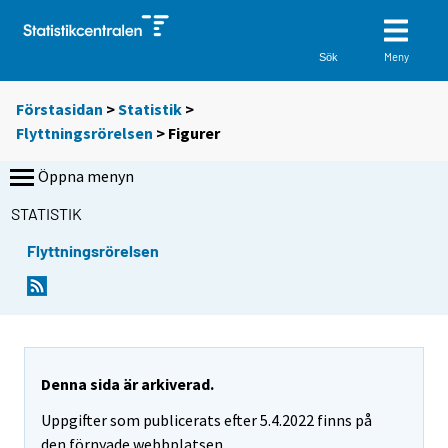
Meny
Sök
Förstasidan
>
Statistik
>
Flyttningsrörelsen
> Figurer
Öppna menyn
STATISTIK
Flyttningsrörelsen
Denna sida är arkiverad.
Uppgifter som publicerats efter 5.4.2022 finns på
den förnyade webbplatsen.