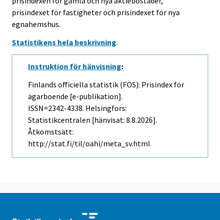
prisindexen för gamla och nya aktiebostäder,
prisindexet för fastigheter och prisindexet för nya
egnahemshus.
Statistikens hela beskrivning
.
Instruktion för hänvisning
:
Finlands officiella statistik (FOS): Prisindex för
ägarboende [e-publikation].
ISSN=2342-4338. Helsingfors:
Statistikcentralen [hänvisat: 8.8.2026].
Åtkomstsätt:
http://stat.fi/til/oahi/meta_sv.html