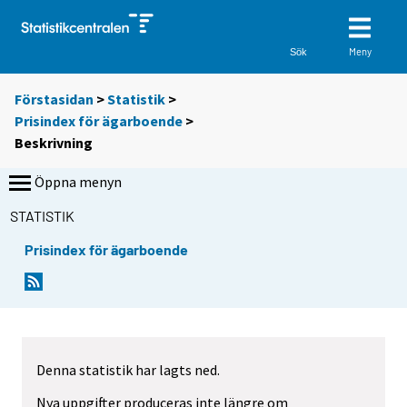
Meny
Sök
Förstasidan
>
Statistik
>
Prisindex för ägarboende
>
Beskrivning
Öppna menyn
STATISTIK
Prisindex för ägarboende
Denna statistik har lagts ned.
Nya uppgifter produceras inte längre om