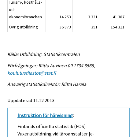
Turism-, kosthålls-
och
ekonomibranchen
14 253
3 331
41 387
6 
Övrig utbildning
36 873
351
154 311
27 
Källa: Utbildning. Statistikcentralen
Förfrågningar: Riitta Auvinen 09 1734 3569,
koulutustilastot@stat.fi
Ansvarig statistikdirektör: Riitta Harala
Uppdaterad 11.12.2013
Instruktion för hänvisning
:
Finlands officiella statistik (FOS):
Vuxenutbildning vid läroanstalter [e-