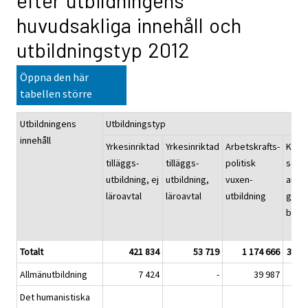
efter utbildningens
huvudsakliga innehåll och
utbildningstyp 2012
Öppna den här
tabellen större
Utbildningens
Utbildningstyp
innehåll
Yrkesinriktad
Yrkesinriktad
Arbetskrafts-
Kurs
tilläggs-
tilläggs-
politisk
som
utbildning, ej
utbildning,
vuxen-
arbet
läroavtal
läroavtal
utbildning
giva
bestä
Totalt
421 834
53 719
1 174 666
335 
Allmänutbildning
7 424
-
39 987
2 
Det humanistiska