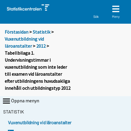
Meny
Sök
Förstasidan
>
Statistik
>
Vuxenutbildning vid
läroanstalter
>
2012
>
Tabellbilaga 1.
Undervisningstimmar i
vuxenutbildning som inte leder
till examen vid läroanstalter
efter utbildningens huvudsakliga
innehåll och utbildningstyp 2012
Öppna menyn
STATISTIK
Vuxenutbildning vid läroanstalter