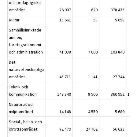
och pedagogiska
området
26 007
620
378 475
40 
Kultur
15 661
58
5 658
1 
Samhällsinriktade
ämnen,
företagsekonomi
och administration
41 938
7 000
103 840
35 
Det
naturvetenskapliga
området
45 711
1 141
27 744
10 
Teknik och
kommunikation
147 340
8 906
360 952
115 
Naturbruk och
miljöområdet
14 148
4 550
5 689
4 
Social-, hälso- och
idrottsområdet
72 479
27 762
56 623
90 