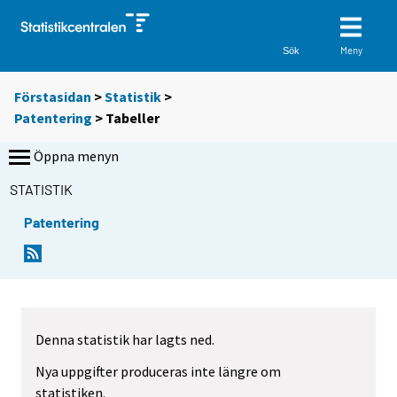
Meny
Sök
Förstasidan
>
Statistik
>
Patentering
> Tabeller
Öppna menyn
STATISTIK
Patentering
D
D
u
u
f
f
l
l
y
y
Denna statistik har lagts ned.
t
t
t
t
Nya uppgifter produceras inte längre om
a
a
statistiken.
r
r