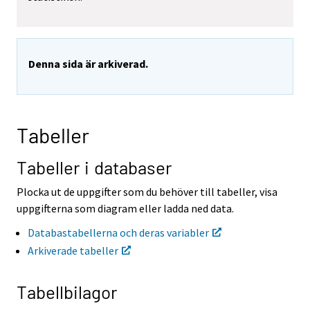
t
t
i
i
l
l
l
l
Denna sida är arkiverad.
e
e
n
n
a
a
n
n
n
n
Tabeller
a
a
n
n
t
t
Tabeller i databaser
j
j
Ã
Ã
Plocka ut de uppgifter som du behöver till tabeller, visa
¤
¤
uppgifterna som diagram eller ladda ned data.
n
n
s
s
Databastabellerna och deras variabler
t
t
Arkiverade tabeller
.
.
Tabellbilagor