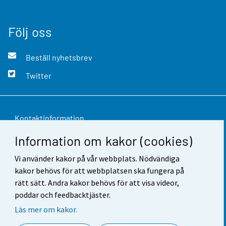
Följ oss
Beställ nyhetsbrev
Twitter
Kontaktinformation
Information om kakor (cookies)
Respons
Vi använder kakor på vår webbplats. Nödvändiga
Användarvillkor
kakor behövs för att webbplatsen ska fungera på
Dataskydd
rätt sätt. Andra kakor behövs för att visa videor,
poddar och feedbacktjäster.
Tillgänglighet
Läs mer om kakor.
Information om webbplatsen