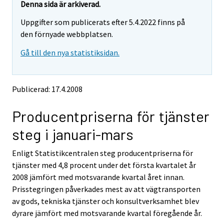
e
e
Denna sida är arkiverad.
m
m
Uppgifter som publicerats efter 5.4.2022 finns på
o
o
v
v
den förnyade webbplatsen.
i
i
Gå till den nya statistiksidan.
n
n
g
g
t
t
o
o
Publicerad: 17.4.2008
a
a
n
n
Producentpriserna för tjänster
o
o
t
t
steg i januari-mars
h
h
e
e
Enligt Statistikcentralen steg producentpriserna för
r
r
s
s
tjänster med 4,8 procent under det första kvartalet år
e
e
2008 jämfört med motsvarande kvartal året innan.
r
r
Prisstegringen påverkades mest av att vägtransporten
v
v
av gods, tekniska tjänster och konsultverksamhet blev
i
i
dyrare jämfört med motsvarande kvartal föregående år.
c
c
e
e