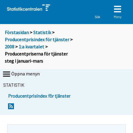
Meny
Sök
Förstasidan
>
Statistik
>
Producentprisindex för tjänster
>
2008
>
1:a kvartalet
>
Producentpriserna för tjänster
steg i januari-mars
Öppna menyn
STATISTIK
Producentprisindex för tjänster
Y
Y
o
o
u
u
a
a
r
r