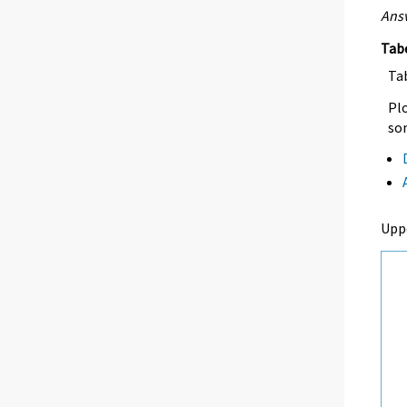
Ansv
Tab
Tab
Plo
so
Upp