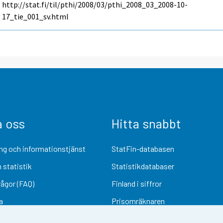
http://stat.fi/til/pthi/2008/03/pthi_2008_03_2008-10-
17_tie_001_sv.html
a oss
Hitta snabbt
ng och informationstjänst
StatFin-databasen
 statistik
Statistikdatabaser
rågor (FAQ)
Finland i siffror
a
Prisomräknaren
Kommande publiceringar