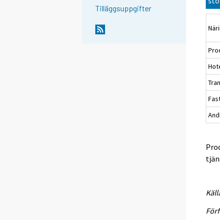
stö
Tilläggsuppgifter
När
Pro
Hot
Tra
Fas
And
Prod
tjän
Käll
Förf