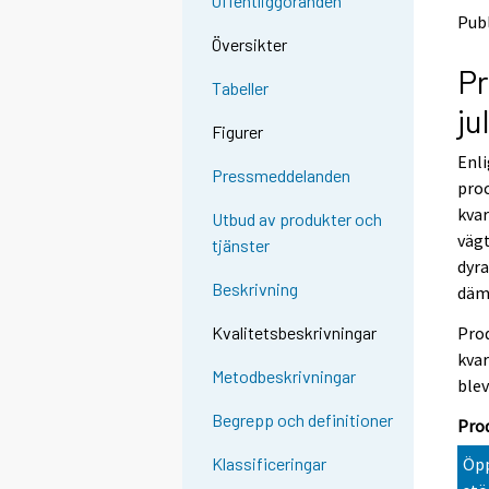
Offentliggöranden
o
o
Publ
a
a
Översikter
n
n
Pr
o
o
Tabeller
t
t
ju
h
h
Figurer
e
e
Enli
r
r
Pressmeddelanden
s
s
proc
e
e
kvar
Utbud av produkter och
r
r
vägt
tjänster
v
v
dyra
i
i
Beskrivning
däm
c
c
e
e
Prod
Kvalitetsbeskrivningar
.
.
kvar
Metodbeskrivningar
blev
Begrepp och definitioner
Prod
Öpp
Klassificeringar