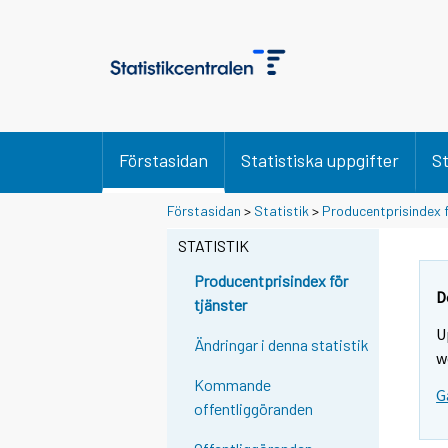
Förstasidan
Statistiska uppgifter
St
Y
Y
Förstasidan
>
Statistik
>
Producentprisindex f
o
o
u
u
STATISTIK
a
a
r
r
Producentprisindex för
e
e
D
tjänster
m
m
U
o
o
Ändringar i denna statistik
v
v
w
i
i
Kommande
G
n
n
offentliggöranden
g
g
t
t