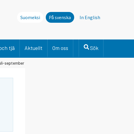
Suomeksi
På svenska
In English
och tjä
Aktuellt
Om oss
Sök
juli-september