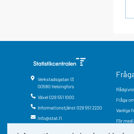
Fråg
Verkstadsgatan
13
00580
Helsingfors
Rådgivni
Växel
029 551 1000
Fråga om
Informationstjänst
029 551 2220
Vanliga f
info@stat.fi
För medi