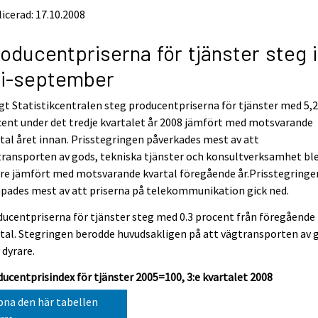
icerad: 17.10.2008
oducentpriserna för tjänster steg i
li-september
gt Statistikcentralen steg producentpriserna för tjänster med 5,
ent under det tredje kvartalet år 2008 jämfört med motsvarande
tal året innan. Prisstegringen påverkades mest av att
ransporten av gods, tekniska tjänster och konsultverksamhet bl
re jämfört med motsvarande kvartal föregående år.Prisstegringe
pades mest av att priserna på telekommunikation gick ned.
ucentpriserna för tjänster steg med 0.3 procent från föregående
tal. Stegringen berodde huvudsakligen på att vägtransporten av 
 dyrare.
ucentprisindex för tjänster 2005=100, 3:e kvartalet 2008
na den här tabellen