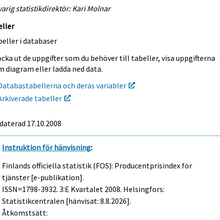
arig statistikdirektör: Kari Molnar
eller
eller i databaser
cka ut de uppgifter som du behöver till tabeller, visa uppgifterna
m diagram eller ladda ned data.
Databastabellerna och deras variabler
Arkiverade tabeller
daterad 17.10.2008
Instruktion för hänvisning
:
Finlands officiella statistik (FOS): Producentprisindex för
tjänster [e-publikation].
ISSN=1798-3932.
3:e Kvartalet
2008. Helsingfors:
Statistikcentralen [hänvisat: 8.8.2026].
Åtkomstsätt: