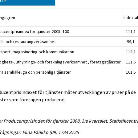
rre
ingsgren
Indexta
ducentprisindex för tjänster 2005=100
111,1
ell- och restaurangverksamhet
99,1
nsport, magasinering och kommunikation
113,1
tighets-, uthyrnings- och forskningsverksamhet , företagstjänster
111,5
ra samhälleliga och personliga tjänster
101,5
ucentprisindexet för tjänster mäter utvecklingen av priser på de
ster som företagen producerat.
a: Producentprisindex för tjänster 2008, 3:e kvartalet. Statistikcentr
rågningar: Elina Pääkkö (09) 1734 3725