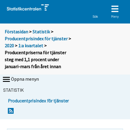
Meny
Sök
Förstasidan
>
Statistik
>
Producentprisindex för tjänster
>
2020
>
1:a kvartalet
>
Producentpriserna för tjänster
steg med 1,1 procent under
januari-mars från året innan
Öppna menyn
STATISTIK
Producentprisindex för tjänster
Y
Y
o
o
u
u
a
a