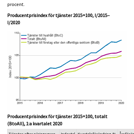
c
c
procent.
e
e
.
.
Producentprisindex för tjänster 2015=100, I/2015–
I/2020
Producentprisindex för tjänster 2015=100, totalt
(BtoAll), 1:a kvartalet 2020