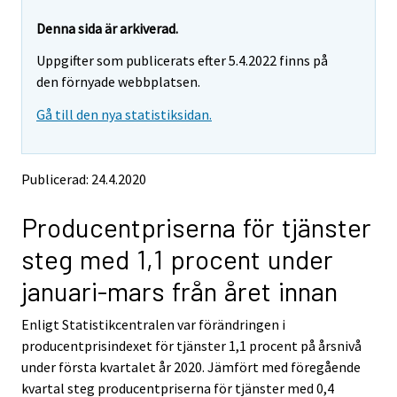
r
r
e
e
Denna sida är arkiverad.
m
m
Uppgifter som publicerats efter 5.4.2022 finns på
o
o
v
v
den förnyade webbplatsen.
i
i
Gå till den nya statistiksidan.
n
n
g
g
t
t
o
o
Publicerad: 24.4.2020
a
a
n
n
Producentpriserna för tjänster
o
o
t
t
steg med 1,1 procent under
h
h
e
e
januari-mars från året innan
r
r
s
s
Enligt Statistikcentralen var förändringen i
e
e
producentprisindexet för tjänster 1,1 procent på årsnivå
r
r
v
v
under första kvartalet år 2020. Jämfört med föregående
i
i
kvartal steg producentpriserna för tjänster med 0,4