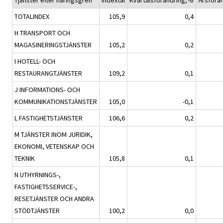
Tjänster efter näringsgren
Indextal
Kvartalsförändring,%
Årsförä
TOTALINDEX
105,9
0,4
H TRANSPORT OCH
MAGASINERINGSTJÄNSTER
105,2
0,2
I HOTELL- OCH
RESTAURANGTJÄNSTER
109,2
0,1
J INFORMATIONS- OCH
KOMMUNIKATIONSTJÄNSTER
105,0
-0,1
L FASTIGHETSTJÄNSTER
106,6
0,2
M TJÄNSTER INOM JURIDIK,
EKONOMI, VETENSKAP OCH
TEKNIK
105,8
0,1
N UTHYRNINGS-,
FASTIGHETSSERVICE-,
RESETJÄNSTER OCH ANDRA
STÖDTJÄNSTER
100,2
0,0