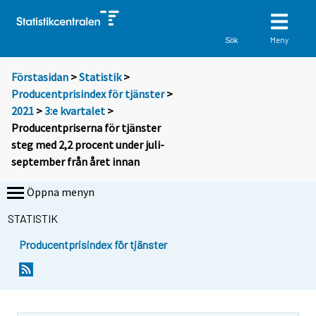
Meny
Sök
Förstasidan
>
Statistik
>
Producentprisindex för tjänster
>
2021
>
3:e kvartalet
>
Producentpriserna för tjänster
steg med 2,2 procent under juli-
september från året innan
Öppna menyn
STATISTIK
Producentprisindex för tjänster
Y
Y
o
o
u
u
a
a