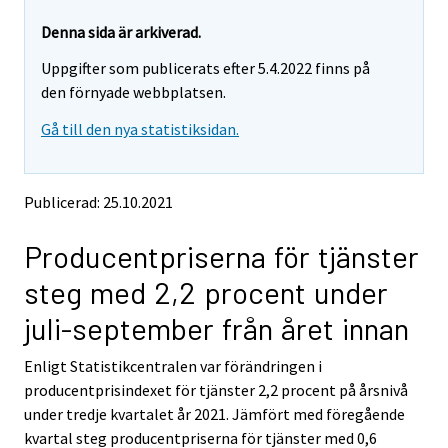
r
r
e
e
Denna sida är arkiverad.
m
m
Uppgifter som publicerats efter 5.4.2022 finns på
o
o
v
v
den förnyade webbplatsen.
i
i
Gå till den nya statistiksidan.
n
n
g
g
t
t
o
o
Publicerad: 25.10.2021
a
a
n
n
Producentpriserna för tjänster
o
o
t
t
steg med 2,2 procent under
h
h
e
e
juli-september från året innan
r
r
s
s
Enligt Statistikcentralen var förändringen i
e
e
producentprisindexet för tjänster 2,2 procent på årsnivå
r
r
v
v
under tredje kvartalet år 2021. Jämfört med föregående
i
i
kvartal steg producentpriserna för tjänster med 0,6