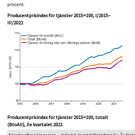
c
c
procent.
e
e
.
.
Producentprisindex för tjänster 2015=100, I/2015–
III/2021
Producentprisindex för tjänster 2015=100, totalt
(BtoAll), 3:e kvartalet 2021