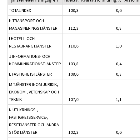
Tjänster efter näringsgren
Indextal
Kvartalsförändring,%
Årsförä
TOTALINDEX
108,3
0,6
H TRANSPORT OCH
MAGASINERINGSTJÄNSTER
112,3
0,8
I HOTELL- OCH
RESTAURANGTJÄNSTER
110,6
1,0
J INFORMATIONS- OCH
KOMMUNIKATIONSTJÄNSTER
103,8
0,4
L FASTIGHETSTJÄNSTER
108,6
0,3
M TJÄNSTER INOM JURIDIK,
EKONOMI, VETENSKAP OCH
TEKNIK
107,0
1,1
N UTHYRNINGS-,
FASTIGHETSSERVICE-,
RESETJÄNSTER OCH ANDRA
STÖDTJÄNSTER
102,3
0,6