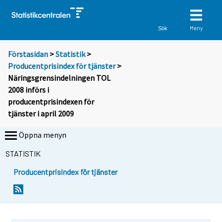
Meny
Sök
Förstasidan
>
Statistik
>
Producentprisindex för tjänster
>
Näringsgrensindelningen TOL
2008 införs i
producentprisindexen för
tjänster i april 2009
Öppna menyn
STATISTIK
Producentprisindex för tjänster