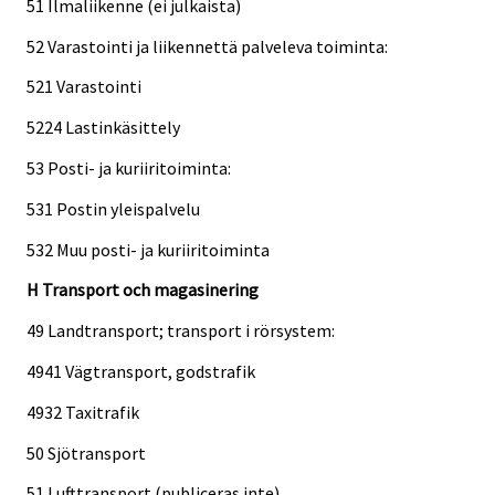
51 Ilmaliikenne (ei julkaista)
52 Varastointi ja liikennettä palveleva toiminta:
521 Varastointi
5224 Lastinkäsittely
53 Posti- ja kuriiritoiminta:
531 Postin yleispalvelu
532 Muu posti- ja kuriiritoiminta
H Transport och magasinering
49 Landtransport; transport i rörsystem:
4941 Vägtransport, godstrafik
4932 Taxitrafik
50 Sjötransport
51 Lufttransport (publiceras inte)