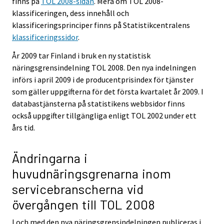
finns på
TOL 2008-sidan
. Mera om TOL 2008-
klassificeringen, dess innehåll och
klassificeringsprinciper finns på Statistikcentralens
klassificeringssidor
.
År 2009 tar Finland i bruk en ny statistisk
näringsgrensindelning TOL 2008. Den nya indelningen
införs i april 2009 i de producentprisindex för tjänster
som gäller uppgifterna för det första kvartalet år 2009. I
databastjänsterna på statistikens webbsidor finns
också uppgifter tillgängliga enligt TOL 2002 under ett
års tid.
Ändringarna i
huvudnäringsgrenarna inom
servicebranscherna vid
övergången till TOL 2008
I och med den nya näringsgrensindelningen publiceras i