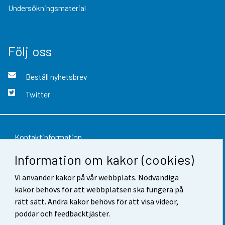
Undersökningsmaterial
Följ oss
Beställ nyhetsbrev
Twitter
Kontaktinformation
Information om kakor (cookies)
Respons
Vi använder kakor på vår webbplats. Nödvändiga
Användarvillkor
kakor behövs för att webbplatsen ska fungera på
Dataskydd
rätt sätt. Andra kakor behövs för att visa videor,
poddar och feedbacktjäster.
Tillgänglighet