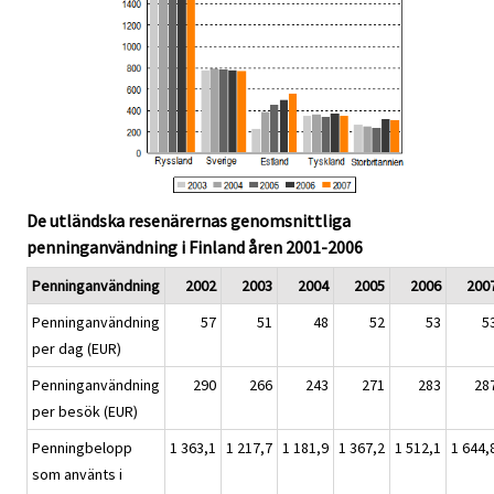
De utländska resenärernas genomsnittliga
penninganvändning i Finland åren 2001-2006
Penninganvändning
2002
2003
2004
2005
2006
200
Penninganvändning
57
51
48
52
53
5
per dag (EUR)
Penninganvändning
290
266
243
271
283
28
per besök (EUR)
Penningbelopp
1 363,1
1 217,7
1 181,9
1 367,2
1 512,1
1 644,
som använts i