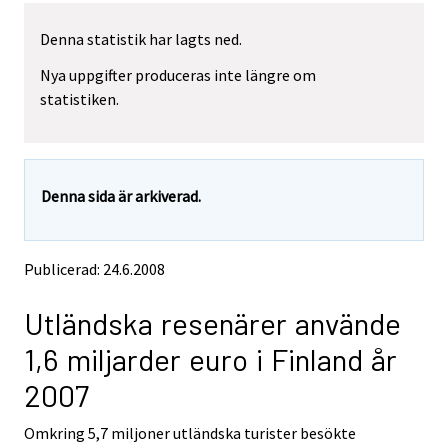
l
l
y
y
Denna statistik har lagts ned.
t
t
Nya uppgifter produceras inte längre om
t
t
statistiken.
a
a
r
r
t
t
i
i
Denna sida är arkiverad.
l
l
l
l
e
e
Publicerad: 24.6.2008
n
n
a
a
Utländska resenärer använde
n
n
n
n
1,6 miljarder euro i Finland år
a
a
2007
n
n
t
t
Omkring 5,7 miljoner utländska turister besökte
j
j