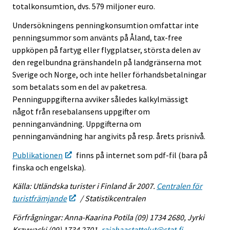
totalkonsumtion, dvs. 579 miljoner euro.
Undersökningens penningkonsumtion omfattar inte
penningsummor som använts på Åland, tax-free
uppköpen på fartyg eller flygplatser, största delen av
den regelbundna gränshandeln på landgränserna mot
Sverige och Norge, och inte heller förhandsbetalningar
som betalats som en del av paketresa.
Penninguppgifterna avviker således kalkylmässigt
något från resebalansens uppgifter om
penninganvändning. Uppgifterna om
penninganvändning har angivits på resp. årets prisnivå.
Publikationen
finns på internet som pdf-fil (bara på
finska och engelska).
Källa: Utländska turister i Finland år 2007.
Centralen för
turistfrämjande
/ Statistikcentralen
Förfrågningar: Anna-Kaarina Potila (09) 1734 2680, Jyrki
Krzywacki (09) 1734 2701,
rajahaastattelut@stat.fi