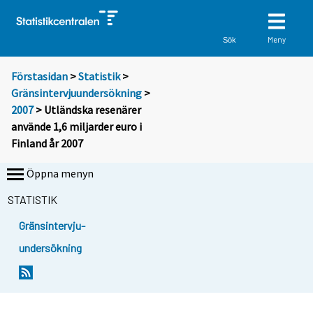
Meny
Sök
Förstasidan
>
Statistik
>
Gränsintervjuundersökning
>
2007
> Utländska resenärer
använde 1,6 miljarder euro i
Finland år 2007
Öppna menyn
STATISTIK
Gränsintervju-
undersökning
D
D
u
u
f
f