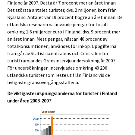
Finland år 2007. Detta är 7 procent mer än året innan.
Ã
Ã
Det största antalet turister, dvs. 2 miljoner, kom från
¤
¤
Ryssland. Antalet var 19 procent högre än året innan. De
n
n
utländska resenärerna använde pengar för totalt
s
s
omkring 1,6 miljarder euro i Finland, dvs. 9 procent mer
t
t
än året innan. Mest pengar, nästan 40 procent av
.
.
totalkonsumtionen, användes för inköp. Uppgifterna
framgår av Statistikcentralens och Centralen för
turistfrämjandes Gränsintervjuundersökning år 2007.
För undersökningen intervjuades omkring 40 200
utländska turister som reste ut från Finland vid de
livligaste gränsövergångsställena.
De viktigaste ursprungsländerna för turister i Finland
under åren 2003-2007