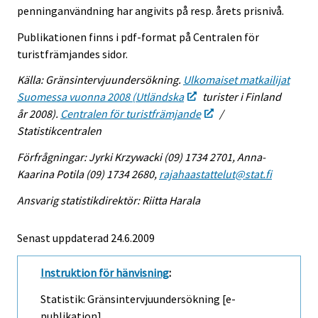
penninganvändning har angivits på resp. årets prisnivå.
Publikationen finns i pdf-format på Centralen för
turistfrämjandes sidor.
Källa: Gränsintervjuundersökning.
Ulkomaiset matkailijat
Suomessa vuonna 2008 (Utländska
turister i Finland
år 2008).
Centralen för turistfrämjande
/
Statistikcentralen
Förfrågningar: Jyrki Krzywacki (09) 1734 2701, Anna-
Kaarina Potila (09) 1734 2680,
rajahaastattelut@stat.fi
Ansvarig statistikdirektör: Riitta Harala
Senast uppdaterad
24.6.2009
Instruktion för hänvisning
:
Statistik: Gränsintervjuundersökning [e-
publikation].