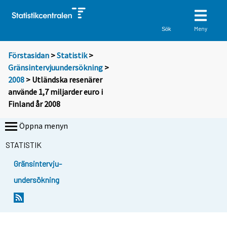
Meny
Sök
Förstasidan
>
Statistik
>
Gränsintervjuundersökning
>
2008
> Utländska resenärer
använde 1,7 miljarder euro i
Finland år 2008
Öppna menyn
STATISTIK
Gränsintervju-
undersökning
D
D
u
u
f
f