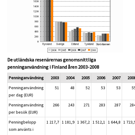
De utländska resenärernas genomsnittliga
penninganvändning i Finland åren 2003-2008
Penninganvändning
2003
2004
2005
2006
2007
200
Penninganvändning
51
48
52
53
53
5
per dag (EUR)
Penninganvändning
266
243
271
283
287
28
per besök (EUR)
Penningbelopp
1 217,7
1 181,9
1 367,2
1 512,1
1 644,8
1 723,
som använts i