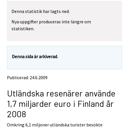
l
l
y
y
Denna statistik har lagts ned.
t
t
Nya uppgifter produceras inte längre om
t
t
statistiken.
a
a
r
r
t
t
i
i
Denna sida är arkiverad.
l
l
l
l
e
e
Publicerad: 24.6.2009
n
n
a
a
Utländska resenärer använde
n
n
n
n
1,7 miljarder euro i Finland år
a
a
2008
n
n
t
t
Omkring 6,1 miljoner utländska turister besökte
j
j