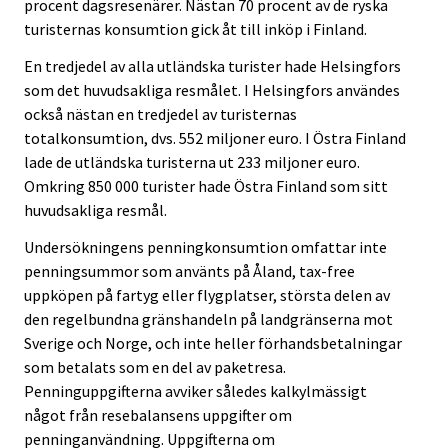
procent dagsresenärer. Nästan 70 procent av de ryska
turisternas konsumtion gick åt till inköp i Finland.
En tredjedel av alla utländska turister hade Helsingfors
som det huvudsakliga resmålet. I Helsingfors användes
också nästan en tredjedel av turisternas
totalkonsumtion, dvs. 552 miljoner euro. I Östra Finland
lade de utländska turisterna ut 233 miljoner euro.
Omkring 850 000 turister hade Östra Finland som sitt
huvudsakliga resmål.
Undersökningens penningkonsumtion omfattar inte
penningsummor som använts på Åland, tax-free
uppköpen på fartyg eller flygplatser, största delen av
den regelbundna gränshandeln på landgränserna mot
Sverige och Norge, och inte heller förhandsbetalningar
som betalats som en del av paketresa.
Penninguppgifterna avviker således kalkylmässigt
något från resebalansens uppgifter om
penninganvändning. Uppgifterna om