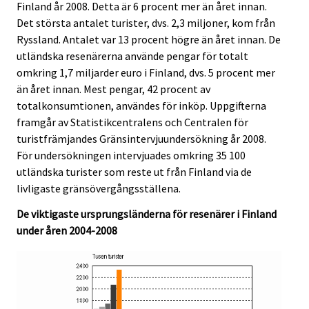
Finland år 2008. Detta är 6 procent mer än året innan.
Ã
Ã
Det största antalet turister, dvs. 2,3 miljoner, kom från
¤
¤
Ryssland. Antalet var 13 procent högre än året innan. De
n
n
utländska resenärerna använde pengar för totalt
s
s
omkring 1,7 miljarder euro i Finland, dvs. 5 procent mer
t
t
än året innan. Mest pengar, 42 procent av
.
.
totalkonsumtionen, användes för inköp. Uppgifterna
framgår av Statistikcentralens och Centralen för
turistfrämjandes Gränsintervjuundersökning år 2008.
För undersökningen intervjuades omkring 35 100
utländska turister som reste ut från Finland via de
livligaste gränsövergångsställena.
De viktigaste ursprungsländerna för resenärer i Finland
under åren 2004-2008